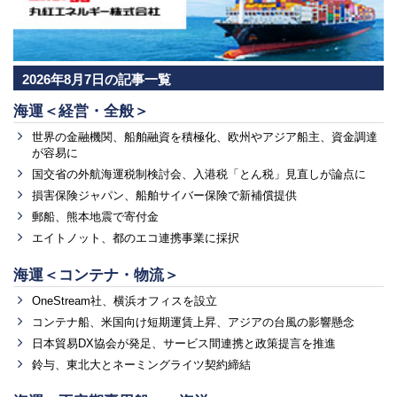
2026年8月7日の記事一覧
海運＜経営・全般＞
世界の金融機関、船舶融資を積極化、欧州やアジア船主、資金調達
が容易に
国交省の外航海運税制検討会、入港税「とん税」見直しが論点に
損害保険ジャパン、船舶サイバー保険で新補償提供
郵船、熊本地震で寄付金
エイトノット、都のエコ連携事業に採択
海運＜コンテナ・物流＞
OneStream社、横浜オフィスを設立
コンテナ船、米国向け短期運賃上昇、アジアの台風の影響懸念
日本貿易DX協会が発足、サービス間連携と政策提言を推進
鈴与、東北大とネーミングライツ契約締結