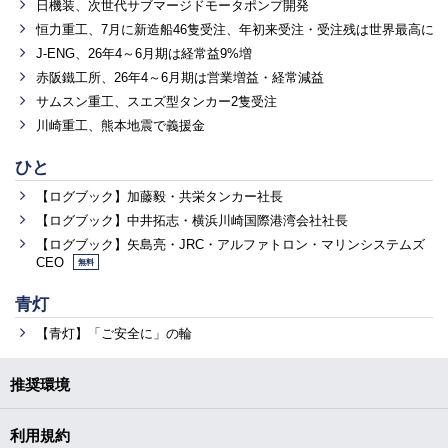
日機装、次世代サブマージドモータポンプ開発
恒力重工、7月に新造船46隻受注、年初来受注・受注残は世界最高に
J-ENG、26年4～6月期は経常益9%増
赤阪鐵工所、26年4～6月期は営業増益・経常減益
サムスン重工、スエズ型タンカー2隻受注
川崎重工、熊本地震で義援金
ひと
【ログブック】加藤毅・共栄タンカー社長
【ログブック】中井拓志・横浜川崎国際港湾会社社長
【ログブック】矢島亮・JRC・アルファトロン・マリンシステムズ
CEO
無料
青灯
【青灯】「ご安全に」の輪
推奨環境
利用規約