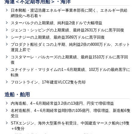
海運＜不定期専用船＞・海洋
日本郵船・渡辺浩庸エネルギー事業本部長に聞く、エネルギー供給
網強化へ布石着々
スターバルクの上期業績、純利益2億ドルで大幅増益
ジェンコ・シッピングの上期業績、最終益2631万ドルに黒字回復
シーナジーの上期業績、最終益3589万ドルに黒字回復
プロダクト船社ダミコの上半期、純利益2倍の8000万ドル、スポット
運賃上昇で
コスタマーレ・バルカーズの上期業績、最終益1510万ドルに黒字回
復
ユナイテッド・マリタイムの1～6月期業績、102万ドルの最終黒字に
転換
フロントライン、17年建造VLCC2隻を売却
造船・舶用
内海造船、4～6月期経常益3.2倍の13億円、円安で増収増益
名村造船所、4～6月期経常益8割増の105億円、増収増益、新造船6隻
受注
STXエンジン、海外大型案件を初受注、中国建造マースク船向け8隻
＋6隻分