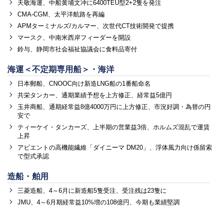
天敬海運、中船黄埔文冲に6400TEU型2+2隻を発注
CMA-CGM、太平洋航路を再編
APMターミナルズ/カルマー、次世代CT技術開発で提携
マースク、中南米西岸フィーダーを開設
鈴与、静岡市社会福祉協議会に食料品寄付
海運＜不定期専用船＞・海洋
日本郵船、CNOOC向け新造LNG船の1番船命名
共栄タンカー、通期業績予想を上方修正、経常益5億円
玉井商船、通期経常益8億4000万円に上方修正、市況好調・為替の円
安で
ティーケイ・タンカーズ、上半期の営業益3倍、ホルムズ混乱で運賃
上昇
アビエントの高機能繊維「ダイニーマ DM20」、浮体風力向け係留索
で型式承認
造船・舶用
三菱造船、4～6月に新造船5隻受注、受注残は23隻に
JMU、4～6月期経常益10%増の108億円、今期も業績堅調