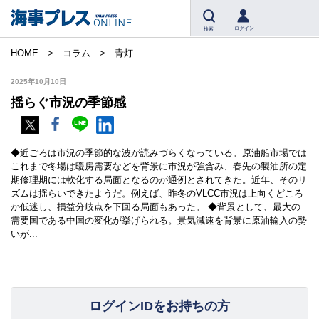
ログイン
検索
HOME
コラム
青灯
2025年10月10日
揺らぐ市況の季節感
◆近ごろは市況の季節的な波が読みづらくなっている。原油船市場では
これまで冬場は暖房需要などを背景に市況が強含み、春先の製油所の定
期修理期には軟化する局面となるのが通例とされてきた。近年、そのリ
ズムは揺らいできたようだ。例えば、昨冬のVLCC市況は上向くどころ
か低迷し、損益分岐点を下回る局面もあった。 ◆背景として、最大の
需要国である中国の変化が挙げられる。景気減速を背景に原油輸入の勢
いが...
ログインIDをお持ちの方