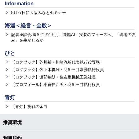
Information
8月27日に大阪みなとセミナー
海運＜経営・全般＞
記者座談会/造船この1カ月、造船AI、実装のフェーズへ、「現場の強
み」を生かせるか
ひと
【ログブック】芥川裕・川崎汽船代表執行役専務
【ログブック】佐々木将雄・商船三井常務執行役員
【ログブック】渡部敏朗・住友重機械工業社長
【プロフィール】小倉伸介氏・商船三井執行役員
青灯
【青灯】挑戦の余白
推奨環境
利用規約