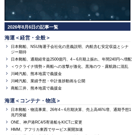
2026年8月6日の記事一覧
海運＜経営・全般＞
日本郵船、NSU海運子会社化の意義説明、内航含む安定収益とシナ
ジー期待
日本郵船、通期経常益2500億円、4～6月期上振れ、年間240円へ増配
＜ウクライナ情勢＞商船への攻撃が激化、黒海のウ・露航路に混乱
川崎汽船、熊本地震で義援金
川崎汽船、業績予想・中計進捗動画を公開
商船三井、熊本地震で義援金
海運＜コンテナ・物流＞
日本郵船・物流事業、26年4～6月期決算、売上高46%増、通期予想1
兆円突破
ONE、神戸港RC4/5寄港船をKICTに変更
HMM、アフリカ東西でサービス展開加速