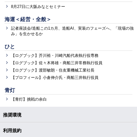
8月27日に大阪みなとセミナー
海運＜経営・全般＞
記者座談会/造船この1カ月、造船AI、実装のフェーズへ、「現場の強
み」を生かせるか
ひと
【ログブック】芥川裕・川崎汽船代表執行役専務
【ログブック】佐々木将雄・商船三井常務執行役員
【ログブック】渡部敏朗・住友重機械工業社長
【プロフィール】小倉伸介氏・商船三井執行役員
青灯
【青灯】挑戦の余白
推奨環境
利用規約