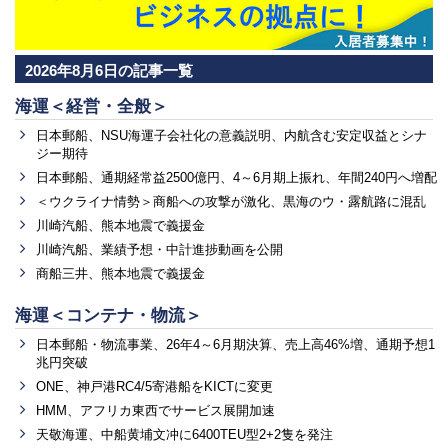
2026年8月6日の記事一覧
海運＜経営・全般＞
日本郵船、NSU海運子会社化の意義説明、内航含む安定収益とシナ
ジー期待
日本郵船、通期経常益2500億円、4～6月期上振れ、年間240円へ増配
＜ウクライナ情勢＞商船への攻撃が激化、黒海のウ・露航路に混乱
川崎汽船、熊本地震で義援金
川崎汽船、業績予想・中計進捗動画を公開
商船三井、熊本地震で義援金
海運＜コンテナ・物流＞
日本郵船・物流事業、26年4～6月期決算、売上高46%増、通期予想1
兆円突破
ONE、神戸港RC4/5寄港船をKICTに変更
HMM、アフリカ東西でサービス展開加速
天敬海運、中船黄埔文冲に6400TEU型2+2隻を発注