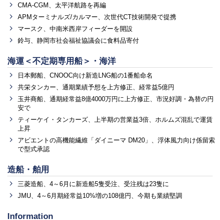
CMA-CGM、太平洋航路を再編
APMターミナルズ/カルマー、次世代CT技術開発で提携
マースク、中南米西岸フィーダーを開設
鈴与、静岡市社会福祉協議会に食料品寄付
海運＜不定期専用船＞・海洋
日本郵船、CNOOC向け新造LNG船の1番船命名
共栄タンカー、通期業績予想を上方修正、経常益5億円
玉井商船、通期経常益8億4000万円に上方修正、市況好調・為替の円
安で
ティーケイ・タンカーズ、上半期の営業益3倍、ホルムズ混乱で運賃
上昇
アビエントの高機能繊維「ダイニーマ DM20」、浮体風力向け係留索
で型式承認
造船・舶用
三菱造船、4～6月に新造船5隻受注、受注残は23隻に
JMU、4～6月期経常益10%増の108億円、今期も業績堅調
Information