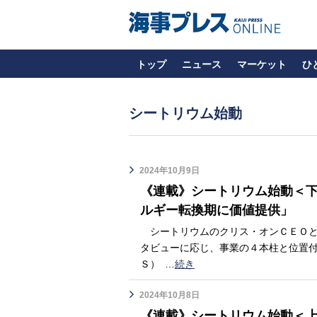
トップ
ニュース
マーケット
ひ
シートリウム始動
2024年10月9日
《連載》シートリウム始動＜
ルギー転換期に価値提供」
シートリウムのクリス・オンＣＥＯと
タビューに応じ、事業の４本柱と位置
Ｓ）
…
続き
2024年10月8日
《連載》シートリウム始動＜