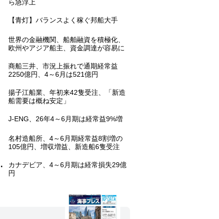
ら急浮上
.
【青灯】バランスよく稼ぐ邦船大手
.
世界の金融機関、船舶融資を積極化、
欧州やアジア船主、資金調達が容易に
.
商船三井、市況上振れで通期経常益
2250億円、4～6月は521億円
.
揚子江船業、年初来42隻受注、「新造
船需要は概ね安定」
.
J-ENG、26年4～6月期は経常益9%増
.
名村造船所、4～6月期経常益8割増の
105億円、増収増益、新造船6隻受注
.
カナデビア、4～6月期は経常損失29億
円