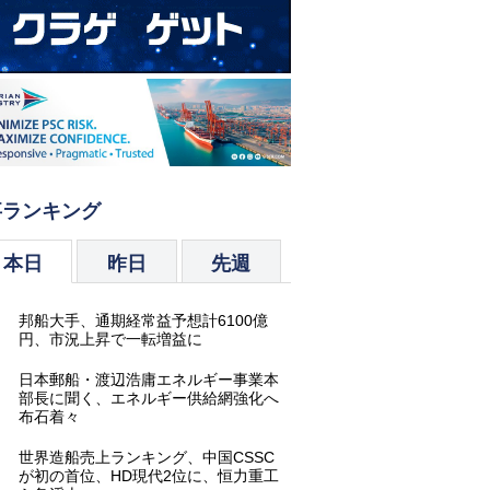
事ランキング
本日
昨日
先週
.
邦船大手、通期経常益予想計6100億
円、市況上昇で一転増益に
.
日本郵船・渡辺浩庸エネルギー事業本
部長に聞く、エネルギー供給網強化へ
布石着々
.
世界造船売上ランキング、中国CSSC
が初の首位、HD現代2位に、恒力重工