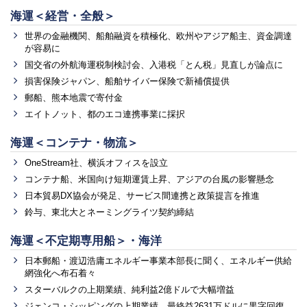
海運＜経営・全般＞
世界の金融機関、船舶融資を積極化、欧州やアジア船主、資金調達
が容易に
国交省の外航海運税制検討会、入港税「とん税」見直しが論点に
損害保険ジャパン、船舶サイバー保険で新補償提供
郵船、熊本地震で寄付金
エイトノット、都のエコ連携事業に採択
海運＜コンテナ・物流＞
OneStream社、横浜オフィスを設立
コンテナ船、米国向け短期運賃上昇、アジアの台風の影響懸念
日本貿易DX協会が発足、サービス間連携と政策提言を推進
鈴与、東北大とネーミングライツ契約締結
海運＜不定期専用船＞・海洋
日本郵船・渡辺浩庸エネルギー事業本部長に聞く、エネルギー供給
網強化へ布石着々
スターバルクの上期業績、純利益2億ドルで大幅増益
ジェンコ・シッピングの上期業績、最終益2631万ドルに黒字回復