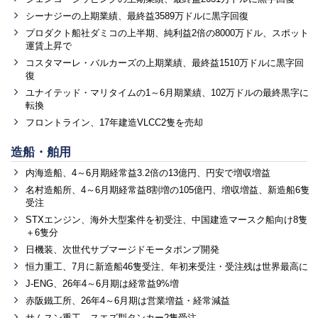
シーナジーの上期業績、最終益3589万ドルに黒字回復
プロダクト船社ダミコの上半期、純利益2倍の8000万ドル、スポット
運賃上昇で
コスタマーレ・バルカーズの上期業績、最終益1510万ドルに黒字回
復
ユナイテッド・マリタイムの1～6月期業績、102万ドルの最終黒字に
転換
フロントライン、17年建造VLCC2隻を売却
造船・舶用
内海造船、4～6月期経常益3.2倍の13億円、円安で増収増益
名村造船所、4～6月期経常益8割増の105億円、増収増益、新造船6隻
受注
STXエンジン、海外大型案件を初受注、中国建造マースク船向け8隻
＋6隻分
日機装、次世代サブマージドモータポンプ開発
恒力重工、7月に新造船46隻受注、年初来受注・受注残は世界最高に
J-ENG、26年4～6月期は経常益9%増
赤阪鐵工所、26年4～6月期は営業増益・経常減益
サムスン重工、スエズ型タンカー2隻受注