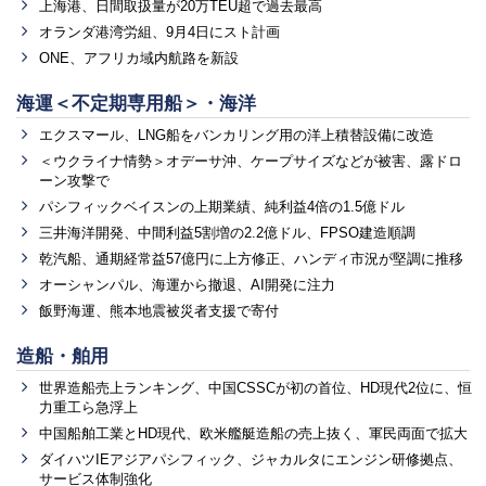
上海港、日間取扱量が20万TEU超で過去最高
オランダ港湾労組、9月4日にスト計画
ONE、アフリカ域内航路を新設
海運＜不定期専用船＞・海洋
エクスマール、LNG船をバンカリング用の洋上積替設備に改造
＜ウクライナ情勢＞オデーサ沖、ケープサイズなどが被害、露ドロ
ーン攻撃で
パシフィックベイスンの上期業績、純利益4倍の1.5億ドル
三井海洋開発、中間利益5割増の2.2億ドル、FPSO建造順調
乾汽船、通期経常益57億円に上方修正、ハンディ市況が堅調に推移
オーシャンパル、海運から撤退、AI開発に注力
飯野海運、熊本地震被災者支援で寄付
造船・舶用
世界造船売上ランキング、中国CSSCが初の首位、HD現代2位に、恒
力重工ら急浮上
中国船舶工業とHD現代、欧米艦艇造船の売上抜く、軍民両面で拡大
ダイハツIEアジアパシフィック、ジャカルタにエンジン研修拠点、
サービス体制強化