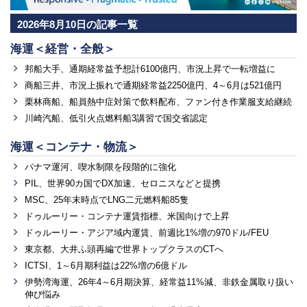
2026年8月10日の記事一覧
海運＜経営・全般＞
邦船大手、通期経常益予想計6100億円、市況上昇で一転増益に
商船三井、市況上振れで通期経常益2250億円、4～6月は521億円
栗林商船、船員熱中症対策で飲料配布、ファン付き作業服支給継続
川崎汽船、低引火点燃料船3講習で国交省認定
海運＜コンテナ・物流＞
パナマ運河、喫水制限を段階的に強化
PIL、世界90カ国でDX加速、セロニスなどと提携
MSC、25年末時点でLNG二元燃料船85隻
ドゥルーリー・コンテナ運賃指標、米国向けで上昇
ドゥルーリー・アジア域内運賃、前週比1%増の970ドル/FEU
東京都、大井ふ頭再編で世界トップクラスのCTへ
ICTSI、1～6月期利益は22%増の6億ドル
伊勢湾海運、26年4～6月期決算、経常益11%減、非鉄金属取り扱い
伸び悩み