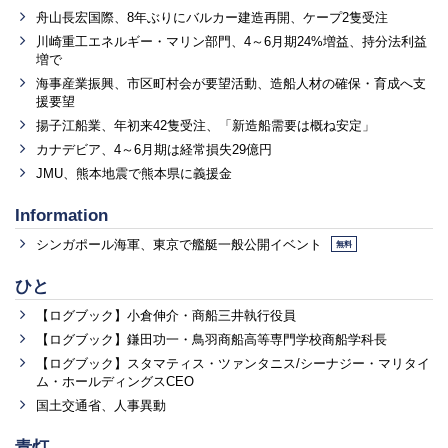
舟山長宏国際、8年ぶりにバルカー建造再開、ケープ2隻受注
川崎重工エネルギー・マリン部門、4～6月期24%増益、持分法利益
増で
海事産業振興、市区町村会が要望活動、造船人材の確保・育成へ支
援要望
揚子江船業、年初来42隻受注、「新造船需要は概ね安定」
カナデビア、4～6月期は経常損失29億円
JMU、熊本地震で熊本県に義援金
Information
シンガポール海軍、東京で艦艇一般公開イベント
無料
ひと
【ログブック】小倉伸介・商船三井執行役員
【ログブック】鎌田功一・鳥羽商船高等専門学校商船学科長
【ログブック】スタマティス・ツァンタニス/シーナジー・マリタイ
ム・ホールディングスCEO
国土交通省、人事異動
青灯