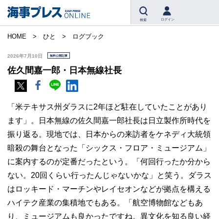
ログイン
検索
HOME
ひと
ログブック
2026年7月10日
無料公開記事
佐久間嘉一郎・日本無線社長
「米テキサス州ダラスに2年ほど駐在していたことがあり
ます」。日本無線の佐久間嘉一郎社長は日立製作所時代を
振り返る。現地では、日本からの来訪者をケネディ大統領
暗殺の舞台となった「シックス・フロア・ミュージアム」
に案内するのが定番だったという。「何回行ったか分から
ない。20回くらい行ったんじゃないかな」と笑う。ダラス
はロッキード・マーチンやレイセオンなどが拠点を構える
ハイテク産業の集積地でもある。「航空博物館などもあ
り、ミュージアムも良かったですね。異文化を知る良い経