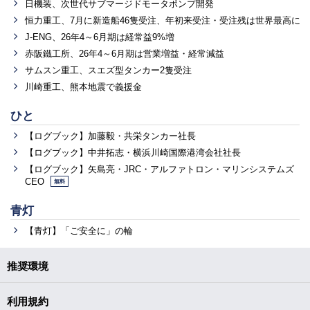
日機装、次世代サブマージドモータポンプ開発
恒力重工、7月に新造船46隻受注、年初来受注・受注残は世界最高に
J-ENG、26年4～6月期は経常益9%増
赤阪鐵工所、26年4～6月期は営業増益・経常減益
サムスン重工、スエズ型タンカー2隻受注
川崎重工、熊本地震で義援金
ひと
【ログブック】加藤毅・共栄タンカー社長
【ログブック】中井拓志・横浜川崎国際港湾会社社長
【ログブック】矢島亮・JRC・アルファトロン・マリンシステムズ
CEO
無料
青灯
【青灯】「ご安全に」の輪
推奨環境
利用規約