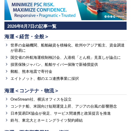
2026年8月7日の記事一覧
海運＜経営・全般＞
世界の金融機関、船舶融資を積極化、欧州やアジア船主、資金調達
が容易に
国交省の外航海運税制検討会、入港税「とん税」見直しが論点に
損害保険ジャパン、船舶サイバー保険で新補償提供
郵船、熊本地震で寄付金
エイトノット、都のエコ連携事業に採択
海運＜コンテナ・物流＞
OneStream社、横浜オフィスを設立
コンテナ船、米国向け短期運賃上昇、アジアの台風の影響懸念
日本貿易DX協会が発足、サービス間連携と政策提言を推進
鈴与、東北大とネーミングライツ契約締結