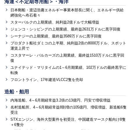
海運＜不定期専用船＞・海洋
日本郵船・渡辺浩庸エネルギー事業本部長に聞く、エネルギー供給
網強化へ布石着々
スターバルクの上期業績、純利益2億ドルで大幅増益
ジェンコ・シッピングの上期業績、最終益2631万ドルに黒字回復
シーナジーの上期業績、最終益3589万ドルに黒字回復
プロダクト船社ダミコの上半期、純利益2倍の8000万ドル、スポット
運賃上昇で
コスタマーレ・バルカーズの上期業績、最終益1510万ドルに黒字回
復
ユナイテッド・マリタイムの1～6月期業績、102万ドルの最終黒字に
転換
フロントライン、17年建造VLCC2隻を売却
造船・舶用
内海造船、4～6月期経常益3.2倍の13億円、円安で増収増益
名村造船所、4～6月期経常益8割増の105億円、増収増益、新造船6隻
受注
STXエンジン、海外大型案件を初受注、中国建造マースク船向け8隻
＋6隻分