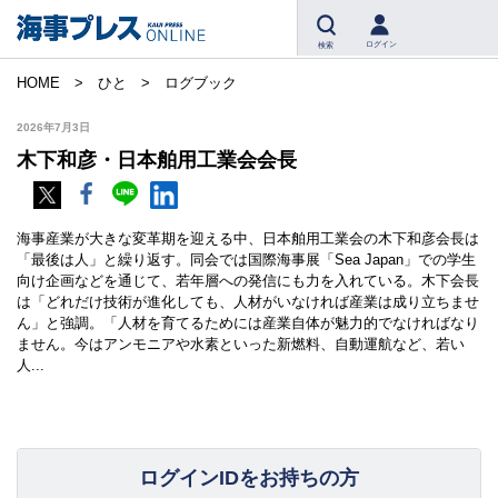
ログイン
検索
HOME
ひと
ログブック
2026年7月3日
木下和彦・日本舶用工業会会長
海事産業が大きな変革期を迎える中、日本舶用工業会の木下和彦会長は
「最後は人」と繰り返す。同会では国際海事展「Sea Japan」での学生
向け企画などを通じて、若年層への発信にも力を入れている。木下会長
は「どれだけ技術が進化しても、人材がいなければ産業は成り立ちませ
ん」と強調。「人材を育てるためには産業自体が魅力的でなければなり
ません。今はアンモニアや水素といった新燃料、自動運航など、若い
人...
ログインIDをお持ちの方