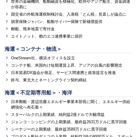
世界の金融機関、船舶融資を積極化、欧州やアジア船主、資金調達
が容易に
国交省の外航海運税制検討会、入港税「とん税」見直しが論点に
損害保険ジャパン、船舶サイバー保険で新補償提供
郵船、熊本地震で寄付金
エイトノット、都のエコ連携事業に採択
海運＜コンテナ・物流＞
OneStream社、横浜オフィスを設立
コンテナ船、米国向け短期運賃上昇、アジアの台風の影響懸念
日本貿易DX協会が発足、サービス間連携と政策提言を推進
鈴与、東北大とネーミングライツ契約締結
海運＜不定期専用船＞・海洋
日本郵船・渡辺浩庸エネルギー事業本部長に聞く、エネルギー供給
網強化へ布石着々
スターバルクの上期業績、純利益2億ドルで大幅増益
ジェンコ・シッピングの上期業績、最終益2631万ドルに黒字回復
シーナジーの上期業績、最終益3589万ドルに黒字回復
プロダクト船社ダミコの上半期、純利益2倍の8000万ドル、スポット