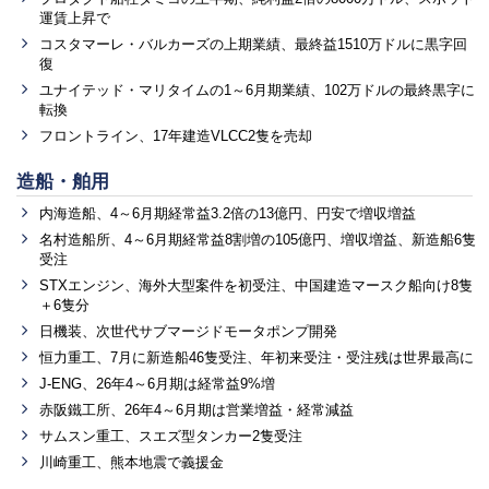
運賃上昇で
コスタマーレ・バルカーズの上期業績、最終益1510万ドルに黒字回
復
ユナイテッド・マリタイムの1～6月期業績、102万ドルの最終黒字に
転換
フロントライン、17年建造VLCC2隻を売却
造船・舶用
内海造船、4～6月期経常益3.2倍の13億円、円安で増収増益
名村造船所、4～6月期経常益8割増の105億円、増収増益、新造船6隻
受注
STXエンジン、海外大型案件を初受注、中国建造マースク船向け8隻
＋6隻分
日機装、次世代サブマージドモータポンプ開発
恒力重工、7月に新造船46隻受注、年初来受注・受注残は世界最高に
J-ENG、26年4～6月期は経常益9%増
赤阪鐵工所、26年4～6月期は営業増益・経常減益
サムスン重工、スエズ型タンカー2隻受注
川崎重工、熊本地震で義援金