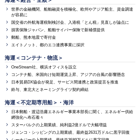
海運＜経営・全般＞
世界の金融機関、船舶融資を積極化、欧州やアジア船主、資金調達
が容易に
国交省の外航海運税制検討会、入港税「とん税」見直しが論点に
損害保険ジャパン、船舶サイバー保険で新補償提供
郵船、熊本地震で寄付金
エイトノット、都のエコ連携事業に採択
海運＜コンテナ・物流＞
OneStream社、横浜オフィスを設立
コンテナ船、米国向け短期運賃上昇、アジアの台風の影響懸念
日本貿易DX協会が発足、サービス間連携と政策提言を推進
鈴与、東北大とネーミングライツ契約締結
海運＜不定期専用船＞・海洋
日本郵船・渡辺浩庸エネルギー事業本部長に聞く、エネルギー供給
網強化へ布石着々
スターバルクの上期業績、純利益2億ドルで大幅増益
ジェンコ・シッピングの上期業績、最終益2631万ドルに黒字回復
シーナジーの上期業績、最終益3589万ドルに黒字回復