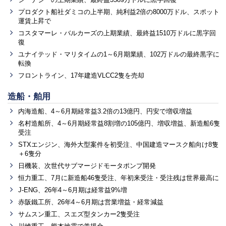
プロダクト船社ダミコの上半期、純利益2倍の8000万ドル、スポット
運賃上昇で
コスタマーレ・バルカーズの上期業績、最終益1510万ドルに黒字回
復
ユナイテッド・マリタイムの1～6月期業績、102万ドルの最終黒字に
転換
フロントライン、17年建造VLCC2隻を売却
造船・舶用
内海造船、4～6月期経常益3.2倍の13億円、円安で増収増益
名村造船所、4～6月期経常益8割増の105億円、増収増益、新造船6隻
受注
STXエンジン、海外大型案件を初受注、中国建造マースク船向け8隻
＋6隻分
日機装、次世代サブマージドモータポンプ開発
恒力重工、7月に新造船46隻受注、年初来受注・受注残は世界最高に
J-ENG、26年4～6月期は経常益9%増
赤阪鐵工所、26年4～6月期は営業増益・経常減益
サムスン重工、スエズ型タンカー2隻受注