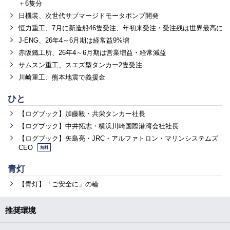
＋6隻分
日機装、次世代サブマージドモータポンプ開発
恒力重工、7月に新造船46隻受注、年初来受注・受注残は世界最高に
J-ENG、26年4～6月期は経常益9%増
赤阪鐵工所、26年4～6月期は営業増益・経常減益
サムスン重工、スエズ型タンカー2隻受注
川崎重工、熊本地震で義援金
ひと
【ログブック】加藤毅・共栄タンカー社長
【ログブック】中井拓志・横浜川崎国際港湾会社社長
【ログブック】矢島亮・JRC・アルファトロン・マリンシステムズ
CEO
無料
青灯
【青灯】「ご安全に」の輪
推奨環境