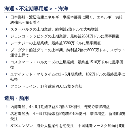
海運＜不定期専用船＞・海洋
日本郵船・渡辺浩庸エネルギー事業本部長に聞く、エネルギー供給
網強化へ布石着々
スターバルクの上期業績、純利益2億ドルで大幅増益
ジェンコ・シッピングの上期業績、最終益2631万ドルに黒字回復
シーナジーの上期業績、最終益3589万ドルに黒字回復
プロダクト船社ダミコの上半期、純利益2倍の8000万ドル、スポット
運賃上昇で
コスタマーレ・バルカーズの上期業績、最終益1510万ドルに黒字回
復
ユナイテッド・マリタイムの1～6月期業績、102万ドルの最終黒字に
転換
フロントライン、17年建造VLCC2隻を売却
造船・舶用
内海造船、4～6月期経常益3.2倍の13億円、円安で増収増益
名村造船所、4～6月期経常益8割増の105億円、増収増益、新造船6隻
受注
STXエンジン、海外大型案件を初受注、中国建造マースク船向け8隻