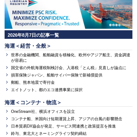
2026年8月7日の記事一覧
海運＜経営・全般＞
世界の金融機関、船舶融資を積極化、欧州やアジア船主、資金調達
が容易に
国交省の外航海運税制検討会、入港税「とん税」見直しが論点に
損害保険ジャパン、船舶サイバー保険で新補償提供
郵船、熊本地震で寄付金
エイトノット、都のエコ連携事業に採択
海運＜コンテナ・物流＞
OneStream社、横浜オフィスを設立
コンテナ船、米国向け短期運賃上昇、アジアの台風の影響懸念
日本貿易DX協会が発足、サービス間連携と政策提言を推進
鈴与、東北大とネーミングライツ契約締結