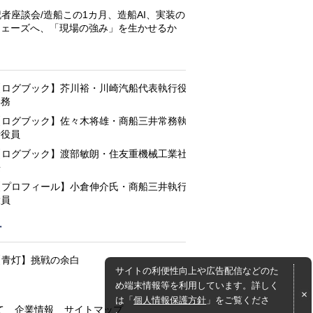
記者座談会/造船この1カ月、造船AI、実装の
フェーズへ、「現場の強み」を生かせるか
と
【ログブック】芥川裕・川崎汽船代表執行役
専務
【ログブック】佐々木将雄・商船三井常務執
行役員
【ログブック】渡部敏朗・住友重機械工業社
長
【プロフィール】小倉伸介氏・商船三井執行
役員
灯
【青灯】挑戦の余白
サイトの利便性向上や広告配信などのた
め端末情報等を利用しています。詳しく
は「
個人情報保護方針
」をご覧くださ
て
企業情報
サイトマップ