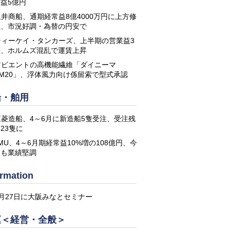
益5億円
玉井商船、通期経常益8億4000万円に上方修
正、市況好調・為替の円安で
ティーケイ・タンカーズ、上半期の営業益3
倍、ホルムズ混乱で運賃上昇
アビエントの高機能繊維「ダイニーマ
DM20」、浮体風力向け係留索で型式承認
船・舶用
三菱造船、4～6月に新造船5隻受注、受注残
23隻に
MU、4～6月期経常益10%増の108億円、今
期も業績堅調
ormation
8月27日に大阪みなとセミナー
運＜経営・全般＞