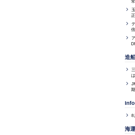
常
造
は
J
Inf
海