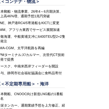
運＜コンテナ・物流＞
日本郵船・物流事業、26年4～6月期決算、
上高46%増、通期予想1兆円突破
NE、神戸港RC4/5寄港船をKICTに変更
HMM、アフリカ東西でサービス展開加速
敬海運、中船黄埔文冲に6400TEU型2+2隻
を発注
CMA-CGM、太平洋航路を再編
APMターミナルズ/カルマー、次世代CT技術
開発で提携
マースク、中南米西岸フィーダーを開設
鈴与、静岡市社会福祉協議会に食料品寄付
運＜不定期専用船＞・海洋
日本郵船、CNOOC向け新造LNG船の1番船
命名
共栄タンカー、通期業績予想を上方修正、経