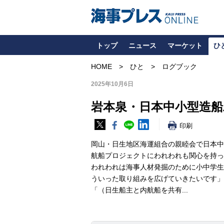
トップ
ニュース
マーケット
ひ
HOME
ひと
ログブック
2025年10月6日
岩本泉・日本中小型造船
印刷
岡山・日生地区海運組合の親睦会で日本中
航船プロジェクトにわれわれも関心を持っ
われわれは海事人材発掘のために小中学生
ういった取り組みを広げていきたいです」
「（日生船主と内航船を共有...