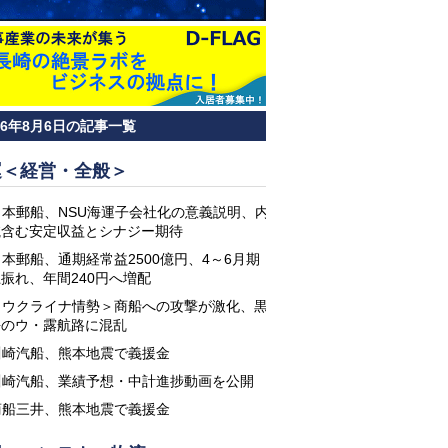
26年8月6日の記事一覧
運＜経営・全般＞
日本郵船、NSU海運子会社化の意義説明、内
航含む安定収益とシナジー期待
日本郵船、通期経常益2500億円、4～6月期
振れ、年間240円へ増配
＜ウクライナ情勢＞商船への攻撃が激化、黒
海のウ・露航路に混乱
川崎汽船、熊本地震で義援金
川崎汽船、業績予想・中計進捗動画を公開
商船三井、熊本地震で義援金