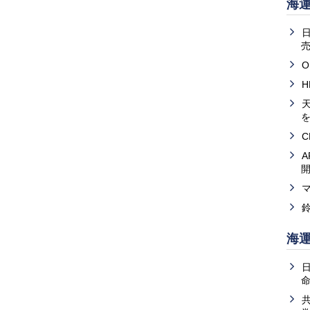
海
売
O
天
海