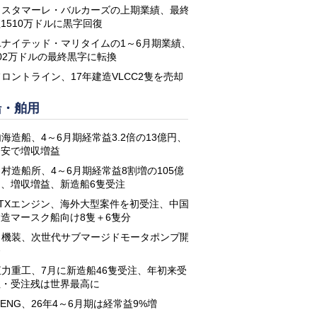
コスタマーレ・バルカーズの上期業績、最終
1510万ドルに黒字回復
ユナイテッド・マリタイムの1～6月期業績、
02万ドルの最終黒字に転換
フロントライン、17年建造VLCC2隻を売却
船・舶用
海造船、4～6月期経常益3.2倍の13億円、
円安で増収増益
名村造船所、4～6月期経常益8割増の105億
円、増収増益、新造船6隻受注
STXエンジン、海外大型案件を初受注、中国
建造マースク船向け8隻＋6隻分
日機装、次世代サブマージドモータポンプ開
発
恒力重工、7月に新造船46隻受注、年初来受
注・受注残は世界最高に
-ENG、26年4～6月期は経常益9%増