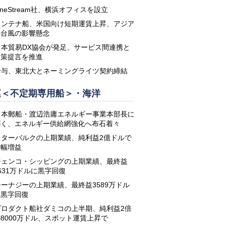
neStream社、横浜オフィスを設立
コンテナ船、米国向け短期運賃上昇、アジア
の台風の影響懸念
日本貿易DX協会が発足、サービス間連携と
政策提言を推進
鈴与、東北大とネーミングライツ契約締結
運＜不定期専用船＞・海洋
日本郵船・渡辺浩庸エネルギー事業本部長に
聞く、エネルギー供給網強化へ布石着々
スターバルクの上期業績、純利益2億ドルで
大幅増益
ジェンコ・シッピングの上期業績、最終益
631万ドルに黒字回復
シーナジーの上期業績、最終益3589万ドル
に黒字回復
プロダクト船社ダミコの上半期、純利益2倍
8000万ドル、スポット運賃上昇で