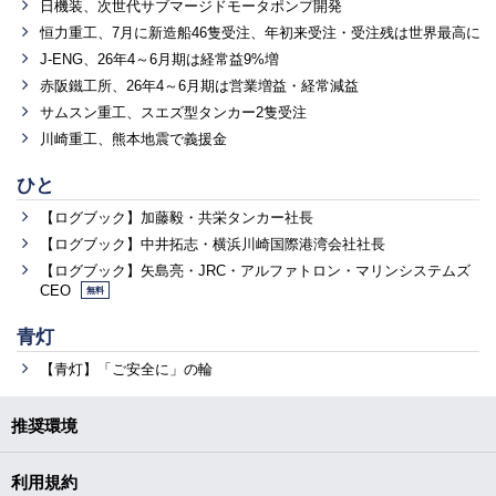
日機装、次世代サブマージドモータポンプ開発
恒力重工、7月に新造船46隻受注、年初来受注・受注残は世界最高に
J-ENG、26年4～6月期は経常益9%増
赤阪鐵工所、26年4～6月期は営業増益・経常減益
サムスン重工、スエズ型タンカー2隻受注
川崎重工、熊本地震で義援金
ひと
【ログブック】加藤毅・共栄タンカー社長
【ログブック】中井拓志・横浜川崎国際港湾会社社長
【ログブック】矢島亮・JRC・アルファトロン・マリンシステムズ
CEO
無料
青灯
【青灯】「ご安全に」の輪
推奨環境
利用規約