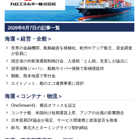
2026年8月7日の記事一覧
海運＜経営・全般＞
世界の金融機関、船舶融資を積極化、欧州やアジア船主、資金調達
が容易に
国交省の外航海運税制検討会、入港税「とん税」見直しが論点に
損害保険ジャパン、船舶サイバー保険で新補償提供
郵船、熊本地震で寄付金
エイトノット、都のエコ連携事業に採択
海運＜コンテナ・物流＞
OneStream社、横浜オフィスを設立
コンテナ船、米国向け短期運賃上昇、アジアの台風の影響懸念
日本貿易DX協会が発足、サービス間連携と政策提言を推進
鈴与、東北大とネーミングライツ契約締結