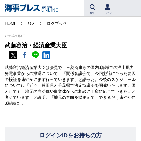
ログイン
検索
HOME
ひと
ログブック
2025年9月4日
武藤容治・経済産業大臣
武藤容治経済産業大臣は会見で、三菱商事らの国内3海域での洋上風力
発電事業からの撤退について、「関係審議会で、今回撤退に至った要因
の検証を速やかにまず行っていきます」と語った。今後のスケジュール
については「近々、秋田県と千葉県で法定協議会を開催いたします。国
としても、地元の自治体や事業体からの相談に丁寧に応じていきたいと
考えています」と説明。「地元の意向を踏まえて、できるだけ速やかに
3海域に...
ログインIDをお持ちの方