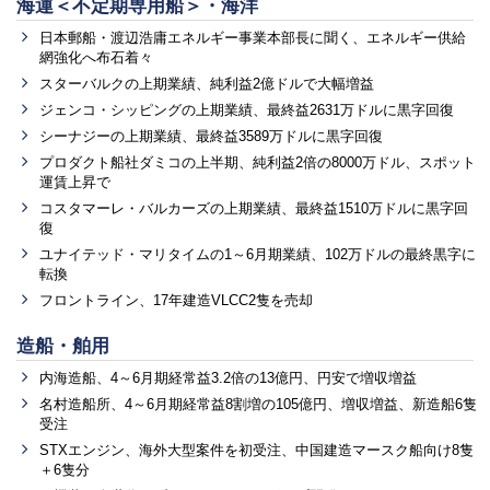
海運＜不定期専用船＞・海洋
日本郵船・渡辺浩庸エネルギー事業本部長に聞く、エネルギー供給
網強化へ布石着々
スターバルクの上期業績、純利益2億ドルで大幅増益
ジェンコ・シッピングの上期業績、最終益2631万ドルに黒字回復
シーナジーの上期業績、最終益3589万ドルに黒字回復
プロダクト船社ダミコの上半期、純利益2倍の8000万ドル、スポット
運賃上昇で
コスタマーレ・バルカーズの上期業績、最終益1510万ドルに黒字回
復
ユナイテッド・マリタイムの1～6月期業績、102万ドルの最終黒字に
転換
フロントライン、17年建造VLCC2隻を売却
造船・舶用
内海造船、4～6月期経常益3.2倍の13億円、円安で増収増益
名村造船所、4～6月期経常益8割増の105億円、増収増益、新造船6隻
受注
STXエンジン、海外大型案件を初受注、中国建造マースク船向け8隻
＋6隻分