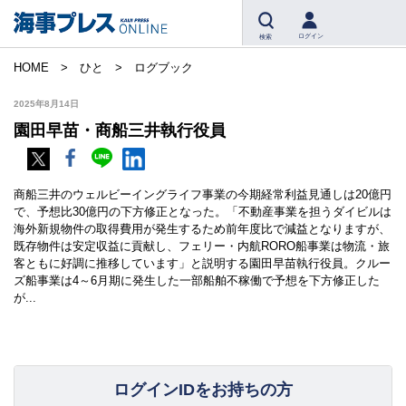
ログイン
検索
HOME
ひと
ログブック
2025年8月14日
園田早苗・商船三井執行役員
商船三井のウェルビーイングライフ事業の今期経常利益見通しは20億円
で、予想比30億円の下方修正となった。「不動産事業を担うダイビルは
海外新規物件の取得費用が発生するため前年度比で減益となりますが、
既存物件は安定収益に貢献し、フェリー・内航RORO船事業は物流・旅
客ともに好調に推移しています」と説明する園田早苗執行役員。クルー
ズ船事業は4～6月期に発生した一部船舶不稼働で予想を下方修正した
が...
ログインIDをお持ちの方