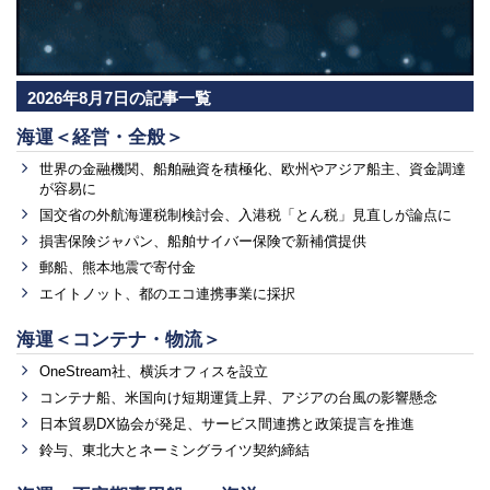
2026年8月7日の記事一覧
海運＜経営・全般＞
世界の金融機関、船舶融資を積極化、欧州やアジア船主、資金調達
が容易に
国交省の外航海運税制検討会、入港税「とん税」見直しが論点に
損害保険ジャパン、船舶サイバー保険で新補償提供
郵船、熊本地震で寄付金
エイトノット、都のエコ連携事業に採択
海運＜コンテナ・物流＞
OneStream社、横浜オフィスを設立
コンテナ船、米国向け短期運賃上昇、アジアの台風の影響懸念
日本貿易DX協会が発足、サービス間連携と政策提言を推進
鈴与、東北大とネーミングライツ契約締結