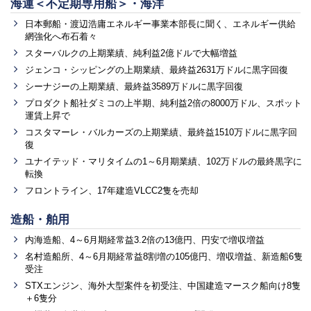
海運＜不定期専用船＞・海洋
日本郵船・渡辺浩庸エネルギー事業本部長に聞く、エネルギー供給
網強化へ布石着々
スターバルクの上期業績、純利益2億ドルで大幅増益
ジェンコ・シッピングの上期業績、最終益2631万ドルに黒字回復
シーナジーの上期業績、最終益3589万ドルに黒字回復
プロダクト船社ダミコの上半期、純利益2倍の8000万ドル、スポット
運賃上昇で
コスタマーレ・バルカーズの上期業績、最終益1510万ドルに黒字回
復
ユナイテッド・マリタイムの1～6月期業績、102万ドルの最終黒字に
転換
フロントライン、17年建造VLCC2隻を売却
造船・舶用
内海造船、4～6月期経常益3.2倍の13億円、円安で増収増益
名村造船所、4～6月期経常益8割増の105億円、増収増益、新造船6隻
受注
STXエンジン、海外大型案件を初受注、中国建造マースク船向け8隻
＋6隻分