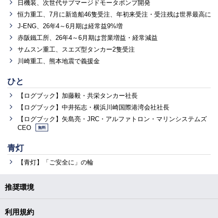
日機装、次世代サブマージドモータポンプ開発
恒力重工、7月に新造船46隻受注、年初来受注・受注残は世界最高に
J-ENG、26年4～6月期は経常益9%増
赤阪鐵工所、26年4～6月期は営業増益・経常減益
サムスン重工、スエズ型タンカー2隻受注
川崎重工、熊本地震で義援金
ひと
【ログブック】加藤毅・共栄タンカー社長
【ログブック】中井拓志・横浜川崎国際港湾会社社長
【ログブック】矢島亮・JRC・アルファトロン・マリンシステムズ
CEO
無料
青灯
【青灯】「ご安全に」の輪
推奨環境
利用規約