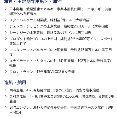
海運＜不定期専用船＞・海洋
日本郵船・渡辺浩庸エネルギー事業本部長に聞く、エネルギー供給
網強化へ布石着々
スターバルクの上期業績、純利益2億ドルで大幅増益
ジェンコ・シッピングの上期業績、最終益2631万ドルに黒字回復
シーナジーの上期業績、最終益3589万ドルに黒字回復
プロダクト船社ダミコの上半期、純利益2倍の8000万ドル、スポット
運賃上昇で
コスタマーレ・バルカーズの上期業績、最終益1510万ドルに黒字回
復
ユナイテッド・マリタイムの1～6月期業績、102万ドルの最終黒字に
転換
フロントライン、17年建造VLCC2隻を売却
造船・舶用
内海造船、4～6月期経常益3.2倍の13億円、円安で増収増益
名村造船所、4～6月期経常益8割増の105億円、増収増益、新造船6隻
受注
STXエンジン、海外大型案件を初受注、中国建造マースク船向け8隻
＋6隻分