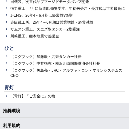
日機装、次世代サブマージドモータポンプ開発
恒力重工、7月に新造船46隻受注、年初来受注・受注残は世界最高に
J-ENG、26年4～6月期は経常益9%増
赤阪鐵工所、26年4～6月期は営業増益・経常減益
サムスン重工、スエズ型タンカー2隻受注
川崎重工、熊本地震で義援金
ひと
【ログブック】加藤毅・共栄タンカー社長
【ログブック】中井拓志・横浜川崎国際港湾会社社長
【ログブック】矢島亮・JRC・アルファトロン・マリンシステムズ
CEO
青灯
【青灯】「ご安全に」の輪
推奨環境
利用規約