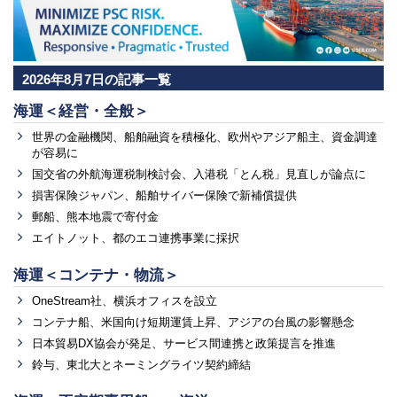
2026年8月7日の記事一覧
海運＜経営・全般＞
世界の金融機関、船舶融資を積極化、欧州やアジア船主、資金調達
が容易に
国交省の外航海運税制検討会、入港税「とん税」見直しが論点に
損害保険ジャパン、船舶サイバー保険で新補償提供
郵船、熊本地震で寄付金
エイトノット、都のエコ連携事業に採択
海運＜コンテナ・物流＞
OneStream社、横浜オフィスを設立
コンテナ船、米国向け短期運賃上昇、アジアの台風の影響懸念
日本貿易DX協会が発足、サービス間連携と政策提言を推進
鈴与、東北大とネーミングライツ契約締結