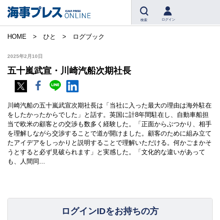
ログイン
検索
HOME
ひと
ログブック
2025年2月10日
五十嵐武宣・川崎汽船次期社長
川崎汽船の五十嵐武宣次期社長は「当社に入った最大の理由は海外駐在
をしたかったからでした」と話す。英国に計8年間駐在し、自動車船担
当で欧米の顧客との交渉も数多く経験した。「正面からぶつかり、相手
を理解しながら交渉することで道が開けました。顧客のために組み立て
たアイデアをしっかりと説明することで理解いただける。何かごまかそ
うとすると必ず見破られます」と実感した。「文化的な違いがあって
も、人間同...
ログインIDをお持ちの方