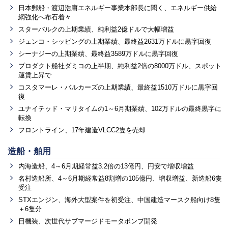
日本郵船・渡辺浩庸エネルギー事業本部長に聞く、エネルギー供給
網強化へ布石着々
スターバルクの上期業績、純利益2億ドルで大幅増益
ジェンコ・シッピングの上期業績、最終益2631万ドルに黒字回復
シーナジーの上期業績、最終益3589万ドルに黒字回復
プロダクト船社ダミコの上半期、純利益2倍の8000万ドル、スポット
運賃上昇で
コスタマーレ・バルカーズの上期業績、最終益1510万ドルに黒字回
復
ユナイテッド・マリタイムの1～6月期業績、102万ドルの最終黒字に
転換
フロントライン、17年建造VLCC2隻を売却
造船・舶用
内海造船、4～6月期経常益3.2倍の13億円、円安で増収増益
名村造船所、4～6月期経常益8割増の105億円、増収増益、新造船6隻
受注
STXエンジン、海外大型案件を初受注、中国建造マースク船向け8隻
＋6隻分
日機装、次世代サブマージドモータポンプ開発