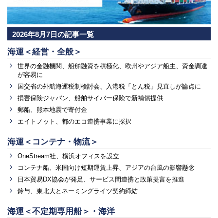
2026年8月7日の記事一覧
海運＜経営・全般＞
世界の金融機関、船舶融資を積極化、欧州やアジア船主、資金調達
が容易に
国交省の外航海運税制検討会、入港税「とん税」見直しが論点に
損害保険ジャパン、船舶サイバー保険で新補償提供
郵船、熊本地震で寄付金
エイトノット、都のエコ連携事業に採択
海運＜コンテナ・物流＞
OneStream社、横浜オフィスを設立
コンテナ船、米国向け短期運賃上昇、アジアの台風の影響懸念
日本貿易DX協会が発足、サービス間連携と政策提言を推進
鈴与、東北大とネーミングライツ契約締結
海運＜不定期専用船＞・海洋