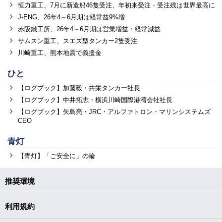
恒力重工、7月に新造船46隻受注、年初来受注・受注残は世界最高に
J-ENG、26年4～6月期は経常益9%増
赤阪鐵工所、26年4～6月期は営業増益・経常減益
サムスン重工、スエズ型タンカー2隻受注
川崎重工、熊本地震で義援金
ひと
【ログブック】加藤毅・共栄タンカー社長
【ログブック】中井拓志・横浜川崎国際港湾会社社長
【ログブック】矢島亮・JRC・アルファトロン・マリンシステムズ
CEO
青灯
【青灯】「ご安全に」の輪
推奨環境
利用規約