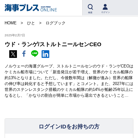
ログイン
検索
HOME
ひと
ログブック
2025年2月7日
ウド・ランゲ/ストルトニールセンCEO
ノルウェーの海運グループ、ストルトニールセンのウド・ランゲCEOは
ケミカル船市場について「新造発注が若干増え、世界のケミカル船隊の
約13%となりました。ただし、今後数年間は（解撤が進み）世界の船隊
の伸び率は鈍化すると予想しています」とコメント。また、2027年には
世界のステンレスタンク搭載のケミカル船隊の約14%が船齢25年以上に
なるとし、「かなりの割合が簡単に市場から退出できるということ...
ログインIDをお持ちの方