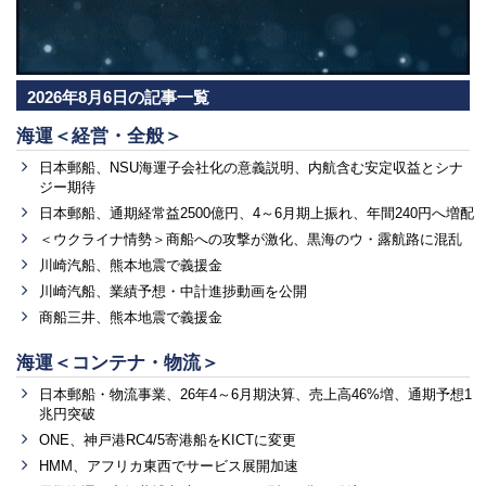
2026年8月6日の記事一覧
海運＜経営・全般＞
日本郵船、NSU海運子会社化の意義説明、内航含む安定収益とシナ
ジー期待
日本郵船、通期経常益2500億円、4～6月期上振れ、年間240円へ増配
＜ウクライナ情勢＞商船への攻撃が激化、黒海のウ・露航路に混乱
川崎汽船、熊本地震で義援金
川崎汽船、業績予想・中計進捗動画を公開
商船三井、熊本地震で義援金
海運＜コンテナ・物流＞
日本郵船・物流事業、26年4～6月期決算、売上高46%増、通期予想1
兆円突破
ONE、神戸港RC4/5寄港船をKICTに変更
HMM、アフリカ東西でサービス展開加速