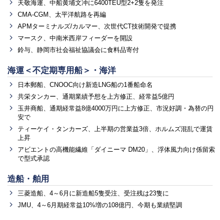
天敬海運、中船黄埔文冲に6400TEU型2+2隻を発注
CMA-CGM、太平洋航路を再編
APMターミナルズ/カルマー、次世代CT技術開発で提携
マースク、中南米西岸フィーダーを開設
鈴与、静岡市社会福祉協議会に食料品寄付
海運＜不定期専用船＞・海洋
日本郵船、CNOOC向け新造LNG船の1番船命名
共栄タンカー、通期業績予想を上方修正、経常益5億円
玉井商船、通期経常益8億4000万円に上方修正、市況好調・為替の円
安で
ティーケイ・タンカーズ、上半期の営業益3倍、ホルムズ混乱で運賃
上昇
アビエントの高機能繊維「ダイニーマ DM20」、浮体風力向け係留索
で型式承認
造船・舶用
三菱造船、4～6月に新造船5隻受注、受注残は23隻に
JMU、4～6月期経常益10%増の108億円、今期も業績堅調