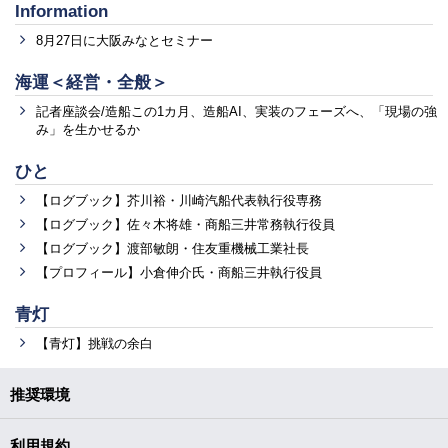
Information
8月27日に大阪みなとセミナー
海運＜経営・全般＞
記者座談会/造船この1カ月、造船AI、実装のフェーズへ、「現場の強
み」を生かせるか
ひと
【ログブック】芥川裕・川崎汽船代表執行役専務
【ログブック】佐々木将雄・商船三井常務執行役員
【ログブック】渡部敏朗・住友重機械工業社長
【プロフィール】小倉伸介氏・商船三井執行役員
青灯
【青灯】挑戦の余白
推奨環境
利用規約