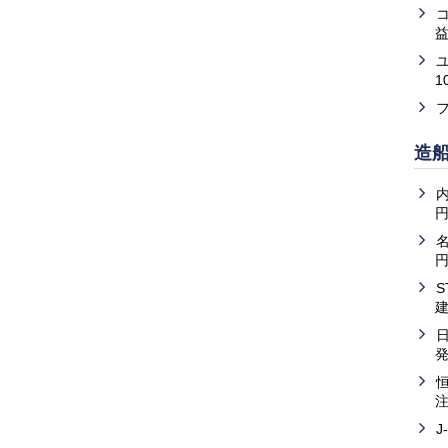
益
1
造
内
J