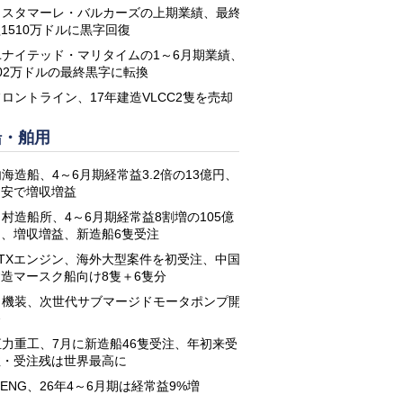
コスタマーレ・バルカーズの上期業績、最終
1510万ドルに黒字回復
ユナイテッド・マリタイムの1～6月期業績、
02万ドルの最終黒字に転換
フロントライン、17年建造VLCC2隻を売却
船・舶用
海造船、4～6月期経常益3.2倍の13億円、
円安で増収増益
名村造船所、4～6月期経常益8割増の105億
円、増収増益、新造船6隻受注
STXエンジン、海外大型案件を初受注、中国
建造マースク船向け8隻＋6隻分
日機装、次世代サブマージドモータポンプ開
発
恒力重工、7月に新造船46隻受注、年初来受
注・受注残は世界最高に
-ENG、26年4～6月期は経常益9%増