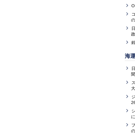
O
海
2
の