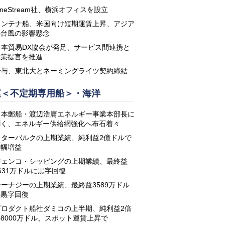
neStream社、横浜オフィスを設立
コンテナ船、米国向け短期運賃上昇、アジア
の台風の影響懸念
日本貿易DX協会が発足、サービス間連携と
政策提言を推進
鈴与、東北大とネーミングライツ契約締結
運＜不定期専用船＞・海洋
日本郵船・渡辺浩庸エネルギー事業本部長に
聞く、エネルギー供給網強化へ布石着々
スターバルクの上期業績、純利益2億ドルで
大幅増益
ジェンコ・シッピングの上期業績、最終益
631万ドルに黒字回復
シーナジーの上期業績、最終益3589万ドル
に黒字回復
プロダクト船社ダミコの上半期、純利益2倍
8000万ドル、スポット運賃上昇で