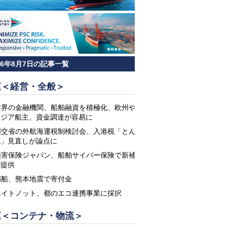
26年8月7日の記事一覧
運＜経営・全般＞
世界の金融機関、船舶融資を積極化、欧州や
アジア船主、資金調達が容易に
国交省の外航海運税制検討会、入港税「とん
税」見直しが論点に
損害保険ジャパン、船舶サイバー保険で新補
償提供
郵船、熊本地震で寄付金
エイトノット、都のエコ連携事業に採択
運＜コンテナ・物流＞