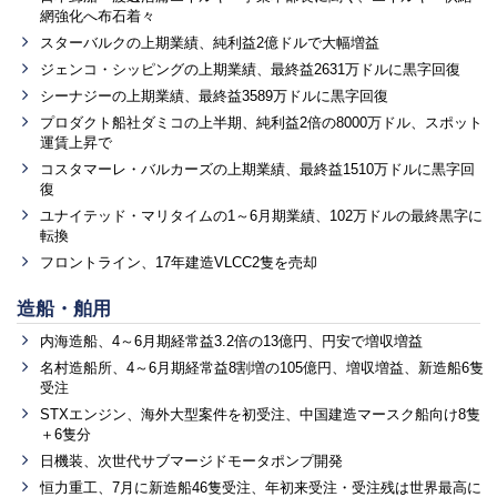
網強化へ布石着々
スターバルクの上期業績、純利益2億ドルで大幅増益
ジェンコ・シッピングの上期業績、最終益2631万ドルに黒字回復
シーナジーの上期業績、最終益3589万ドルに黒字回復
プロダクト船社ダミコの上半期、純利益2倍の8000万ドル、スポット
運賃上昇で
コスタマーレ・バルカーズの上期業績、最終益1510万ドルに黒字回
復
ユナイテッド・マリタイムの1～6月期業績、102万ドルの最終黒字に
転換
フロントライン、17年建造VLCC2隻を売却
造船・舶用
内海造船、4～6月期経常益3.2倍の13億円、円安で増収増益
名村造船所、4～6月期経常益8割増の105億円、増収増益、新造船6隻
受注
STXエンジン、海外大型案件を初受注、中国建造マースク船向け8隻
＋6隻分
日機装、次世代サブマージドモータポンプ開発
恒力重工、7月に新造船46隻受注、年初来受注・受注残は世界最高に