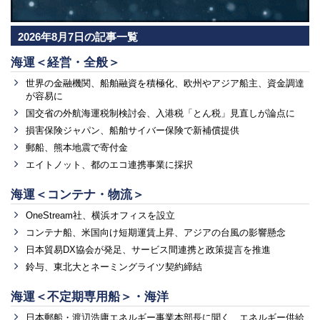
2026年8月7日の記事一覧
海運＜経営・全般＞
世界の金融機関、船舶融資を積極化、欧州やアジア船主、資金調達
が容易に
国交省の外航海運税制検討会、入港税「とん税」見直しが論点に
損害保険ジャパン、船舶サイバー保険で新補償提供
郵船、熊本地震で寄付金
エイトノット、都のエコ連携事業に採択
海運＜コンテナ・物流＞
OneStream社、横浜オフィスを設立
コンテナ船、米国向け短期運賃上昇、アジアの台風の影響懸念
日本貿易DX協会が発足、サービス間連携と政策提言を推進
鈴与、東北大とネーミングライツ契約締結
海運＜不定期専用船＞・海洋
日本郵船・渡辺浩庸エネルギー事業本部長に聞く、エネルギー供給