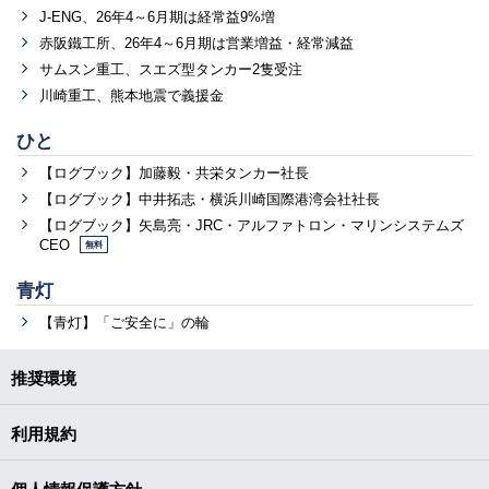
J-ENG、26年4～6月期は経常益9%増
赤阪鐵工所、26年4～6月期は営業増益・経常減益
サムスン重工、スエズ型タンカー2隻受注
川崎重工、熊本地震で義援金
ひと
【ログブック】加藤毅・共栄タンカー社長
【ログブック】中井拓志・横浜川崎国際港湾会社社長
【ログブック】矢島亮・JRC・アルファトロン・マリンシステムズ
CEO
無料
青灯
【青灯】「ご安全に」の輪
推奨環境
利用規約