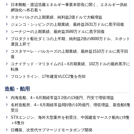
日本郵船・渡辺浩庸エネルギー事業本部長に聞く、エネルギー供給
網強化へ布石着々
スターバルクの上期業績、純利益2億ドルで大幅増益
ジェンコ・シッピングの上期業績、最終益2631万ドルに黒字回復
シーナジーの上期業績、最終益3589万ドルに黒字回復
プロダクト船社ダミコの上半期、純利益2倍の8000万ドル、スポット
運賃上昇で
コスタマーレ・バルカーズの上期業績、最終益1510万ドルに黒字回
復
ユナイテッド・マリタイムの1～6月期業績、102万ドルの最終黒字に
転換
フロントライン、17年建造VLCC2隻を売却
造船・舶用
内海造船、4～6月期経常益3.2倍の13億円、円安で増収増益
名村造船所、4～6月期経常益8割増の105億円、増収増益、新造船6隻
受注
STXエンジン、海外大型案件を初受注、中国建造マースク船向け8隻
＋6隻分
日機装、次世代サブマージドモータポンプ開発