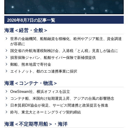
2026年8月7日の記事一覧
海運＜経営・全般＞
世界の金融機関、船舶融資を積極化、欧州やアジア船主、資金調達
が容易に
国交省の外航海運税制検討会、入港税「とん税」見直しが論点に
損害保険ジャパン、船舶サイバー保険で新補償提供
郵船、熊本地震で寄付金
エイトノット、都のエコ連携事業に採択
海運＜コンテナ・物流＞
OneStream社、横浜オフィスを設立
コンテナ船、米国向け短期運賃上昇、アジアの台風の影響懸念
日本貿易DX協会が発足、サービス間連携と政策提言を推進
鈴与、東北大とネーミングライツ契約締結
海運＜不定期専用船＞・海洋