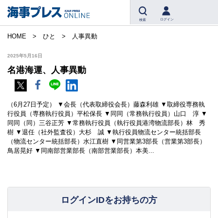
ログイン
検索
HOME
ひと
人事異動
2025年5月16日
名港海運、人事異動
（6月27日予定） ▼会長（代表取締役会長）藤森利雄 ▼取締役専務執
行役員（専務執行役員）平松保長 ▼同同（常務執行役員）山口 淳 ▼
同同（同）三谷正芳 ▼常務執行役員（執行役員港湾物流部長）林 秀
樹 ▼退任（社外監査役）大杉 誠 ▼執行役員物流センター統括部長
（物流センター統括部長）水江直樹 ▼同営業第3部長（営業第3部長）
鳥居晃好 ▼同南部営業部長（南部営業部長）本美...
ログインIDをお持ちの方