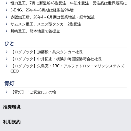
恒力重工、7月に新造船46隻受注、年初来受注・受注残は世界最高に
J-ENG、26年4～6月期は経常益9%増
赤阪鐵工所、26年4～6月期は営業増益・経常減益
サムスン重工、スエズ型タンカー2隻受注
川崎重工、熊本地震で義援金
ひと
【ログブック】加藤毅・共栄タンカー社長
【ログブック】中井拓志・横浜川崎国際港湾会社社長
【ログブック】矢島亮・JRC・アルファトロン・マリンシステムズ
CEO
青灯
【青灯】「ご安全に」の輪
推奨環境
利用規約