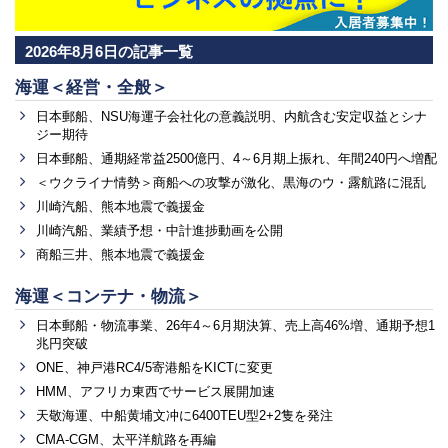
2026年8月6日の記事一覧
海運＜経営・全般＞
日本郵船、NSU海運子会社化の意義説明、内航含む安定収益とシナ
ジー期待
日本郵船、通期経常益2500億円、4～6月期上振れ、年間240円へ増配
＜ウクライナ情勢＞商船への攻撃が激化、黒海のウ・露航路に混乱
川崎汽船、熊本地震で義援金
川崎汽船、業績予想・中計進捗動画を公開
商船三井、熊本地震で義援金
海運＜コンテナ・物流＞
日本郵船・物流事業、26年4～6月期決算、売上高46%増、通期予想1
兆円突破
ONE、神戸港RC4/5寄港船をKICTに変更
HMM、アフリカ東西でサービス展開加速
天敬海運、中船黄埔文冲に6400TEU型2+2隻を発注
CMA-CGM、太平洋航路を再編