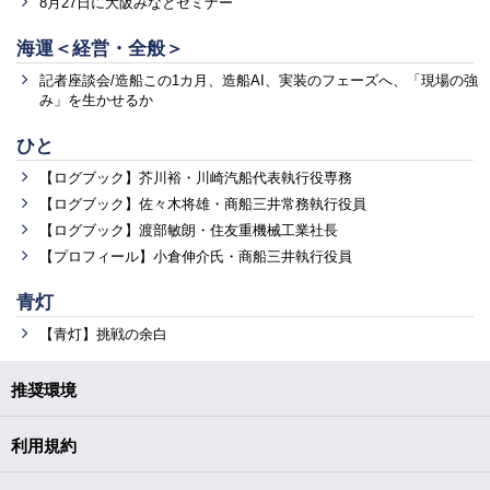
8月27日に大阪みなとセミナー
海運＜経営・全般＞
記者座談会/造船この1カ月、造船AI、実装のフェーズへ、「現場の強
み」を生かせるか
ひと
【ログブック】芥川裕・川崎汽船代表執行役専務
【ログブック】佐々木将雄・商船三井常務執行役員
【ログブック】渡部敏朗・住友重機械工業社長
【プロフィール】小倉伸介氏・商船三井執行役員
青灯
【青灯】挑戦の余白
推奨環境
利用規約