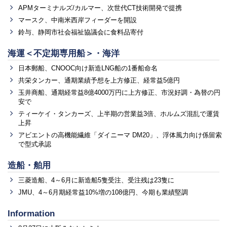
APMターミナルズ/カルマー、次世代CT技術開発で提携
マースク、中南米西岸フィーダーを開設
鈴与、静岡市社会福祉協議会に食料品寄付
海運＜不定期専用船＞・海洋
日本郵船、CNOOC向け新造LNG船の1番船命名
共栄タンカー、通期業績予想を上方修正、経常益5億円
玉井商船、通期経常益8億4000万円に上方修正、市況好調・為替の円
安で
ティーケイ・タンカーズ、上半期の営業益3倍、ホルムズ混乱で運賃
上昇
アビエントの高機能繊維「ダイニーマ DM20」、浮体風力向け係留索
で型式承認
造船・舶用
三菱造船、4～6月に新造船5隻受注、受注残は23隻に
JMU、4～6月期経常益10%増の108億円、今期も業績堅調
Information