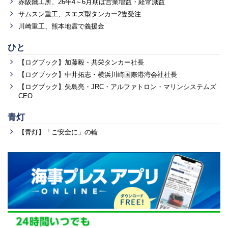
赤阪鐵工所、26年4～6月期は営業増益・経常減益
サムスン重工、スエズ型タンカー2隻受注
川崎重工、熊本地震で義援金
ひと
【ログブック】加藤毅・共栄タンカー社長
【ログブック】中井拓志・横浜川崎国際港湾会社社長
【ログブック】矢島亮・JRC・アルファトロン・マリンシステムズ
CEO
青灯
【青灯】「ご安全に」の輪