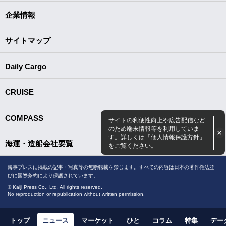
企業情報
サイトマップ
Daily Cargo
CRUISE
COMPASS
サイトの利便性向上や広告配信など
のため端末情報等を利用していま
す。詳しくは「
個人情報保護方針
」
海運・造船会社要覧
をご覧ください。
海事プレスに掲載の記事・写真等の無断転載を禁じます。すべての内容は日本の著作権法並
びに国際条約により保護されています。
© Kaiji Press Co., Ltd. All rights reserved.
No reproduction or republication without written permission.
トップ
ニュース
マーケット
ひと
コラム
特集
デー