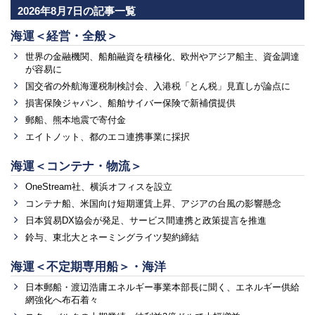
2026年8月7日の記事一覧
海運＜経営・全般＞
世界の金融機関、船舶融資を積極化、欧州やアジア船主、資金調達
が容易に
国交省の外航海運税制検討会、入港税「とん税」見直しが論点に
損害保険ジャパン、船舶サイバー保険で新補償提供
郵船、熊本地震で寄付金
エイトノット、都のエコ連携事業に採択
海運＜コンテナ・物流＞
OneStream社、横浜オフィスを設立
コンテナ船、米国向け短期運賃上昇、アジアの台風の影響懸念
日本貿易DX協会が発足、サービス間連携と政策提言を推進
鈴与、東北大とネーミングライツ契約締結
海運＜不定期専用船＞・海洋
日本郵船・渡辺浩庸エネルギー事業本部長に聞く、エネルギー供給
網強化へ布石着々