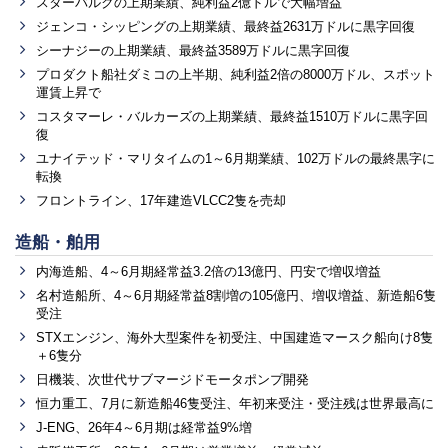
スターバルクの上期業績、純利益2億ドルで大幅増益
ジェンコ・シッピングの上期業績、最終益2631万ドルに黒字回復
シーナジーの上期業績、最終益3589万ドルに黒字回復
プロダクト船社ダミコの上半期、純利益2倍の8000万ドル、スポット
運賃上昇で
コスタマーレ・バルカーズの上期業績、最終益1510万ドルに黒字回
復
ユナイテッド・マリタイムの1～6月期業績、102万ドルの最終黒字に
転換
フロントライン、17年建造VLCC2隻を売却
造船・舶用
内海造船、4～6月期経常益3.2倍の13億円、円安で増収増益
名村造船所、4～6月期経常益8割増の105億円、増収増益、新造船6隻
受注
STXエンジン、海外大型案件を初受注、中国建造マースク船向け8隻
＋6隻分
日機装、次世代サブマージドモータポンプ開発
恒力重工、7月に新造船46隻受注、年初来受注・受注残は世界最高に
J-ENG、26年4～6月期は経常益9%増