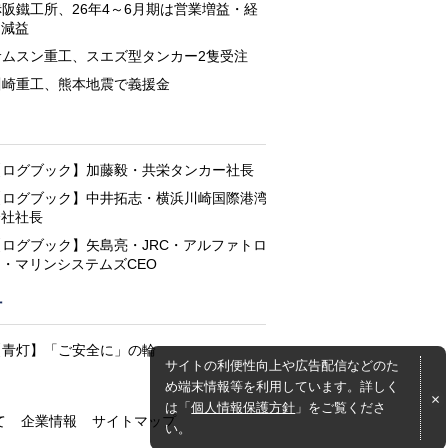
赤阪鐵工所、26年4～6月期は営業増益・経
常減益
サムスン重工、スエズ型タンカー2隻受注
川崎重工、熊本地震で義援金
と
【ログブック】加藤毅・共栄タンカー社長
【ログブック】中井拓志・横浜川崎国際港湾
会社社長
【ログブック】矢島亮・JRC・アルファトロ
ン・マリンシステムズCEO
灯
【青灯】「ご安全に」の輪
サイトの利便性向上や広告配信などのた
め端末情報等を利用しています。詳しく
は「
個人情報保護方針
」をご覧くださ
て
企業情報
サイトマップ
い。