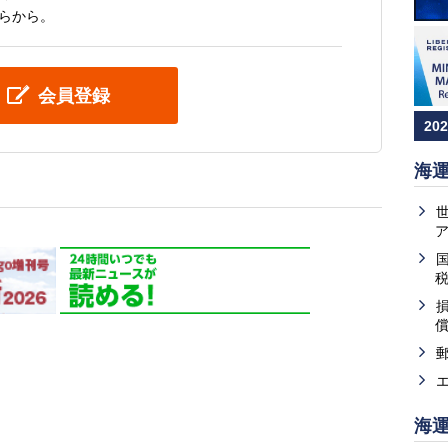
らから。
会員登録
20
海
海