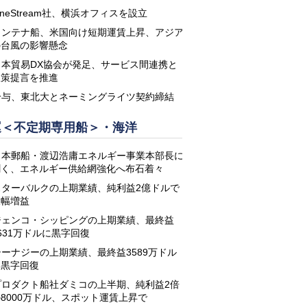
neStream社、横浜オフィスを設立
コンテナ船、米国向け短期運賃上昇、アジア
の台風の影響懸念
日本貿易DX協会が発足、サービス間連携と
政策提言を推進
鈴与、東北大とネーミングライツ契約締結
運＜不定期専用船＞・海洋
日本郵船・渡辺浩庸エネルギー事業本部長に
聞く、エネルギー供給網強化へ布石着々
スターバルクの上期業績、純利益2億ドルで
大幅増益
ジェンコ・シッピングの上期業績、最終益
631万ドルに黒字回復
シーナジーの上期業績、最終益3589万ドル
に黒字回復
プロダクト船社ダミコの上半期、純利益2倍
8000万ドル、スポット運賃上昇で