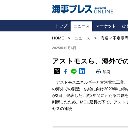
トップ
ニュース
マーケット
ひ
HOME
ニュース
海運＜不定期
2025年10月6日
アストモスら、海外での
印刷
アストモスエネルギーと古河電気工業、S
の海外での製造・供給に向け2023年に
が2日、発表した。約2年間にわたる共創
判断したため。MOU延長の下で、アスト
セスの連続...