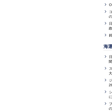
O
海
2
の