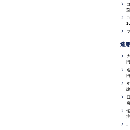
益
1
造
内
J