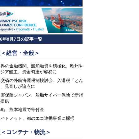
26年8月7日の記事一覧
運＜経営・全般＞
世界の金融機関、船舶融資を積極化、欧州や
アジア船主、資金調達が容易に
国交省の外航海運税制検討会、入港税「とん
税」見直しが論点に
損害保険ジャパン、船舶サイバー保険で新補
償提供
郵船、熊本地震で寄付金
エイトノット、都のエコ連携事業に採択
運＜コンテナ・物流＞