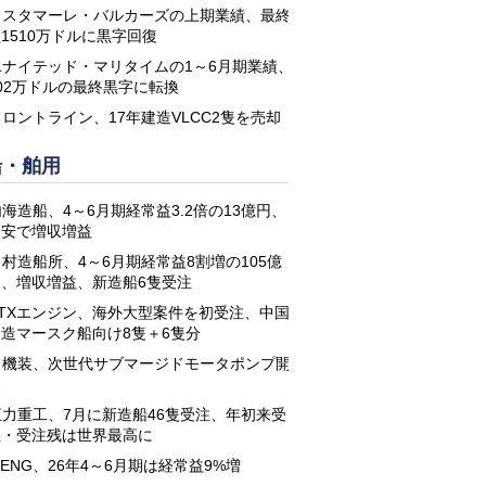
コスタマーレ・バルカーズの上期業績、最終
1510万ドルに黒字回復
ユナイテッド・マリタイムの1～6月期業績、
02万ドルの最終黒字に転換
フロントライン、17年建造VLCC2隻を売却
船・舶用
海造船、4～6月期経常益3.2倍の13億円、
円安で増収増益
名村造船所、4～6月期経常益8割増の105億
円、増収増益、新造船6隻受注
STXエンジン、海外大型案件を初受注、中国
建造マースク船向け8隻＋6隻分
日機装、次世代サブマージドモータポンプ開
発
恒力重工、7月に新造船46隻受注、年初来受
注・受注残は世界最高に
-ENG、26年4～6月期は経常益9%増