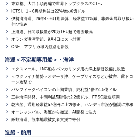
東京都、大井ふ頭再編で世界トップクラスのCTへ
ICTSI、1～6月期利益は22%増の6億ドル
伊勢湾海運、26年4～6月期決算、経常益11%減、非鉄金属取り扱い
伸び悩み
上海港、日間取扱量が20万TEU超で過去最高
オランダ港湾労組、9月4日にスト計画
ONE、アフリカ域内航路を新設
海運＜不定期専用船＞・海洋
エクスマール、LNG船をバンカリング用の洋上積替設備に改造
＜ウクライナ情勢＞オデーサ沖、ケープサイズなどが被害、露ドロ
ーン攻撃で
パシフィックベイスンの上期業績、純利益4倍の1.5億ドル
三井海洋開発、中間利益5割増の2.2億ドル、FPSO建造順調
乾汽船、通期経常益57億円に上方修正、ハンディ市況が堅調に推移
オーシャンパル、海運から撤退、AI開発に注力
飯野海運、熊本地震被災者支援で寄付
造船・舶用