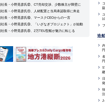
副社長・小野晃彦氏⑫、CT売却交渉、少数株主が障壁に
益
副社長・小野晃彦氏⑪、人材配置と当局承認取得に奔走
副社長・小野晃彦氏⑩、マースクCEOからの一言
1
副社長・小野晃彦氏⑨、「いざなぎプロジェクト」が始動
副社長・小野晃彦氏⑧、2万TEU型船が魅力に転じる
造
内
J