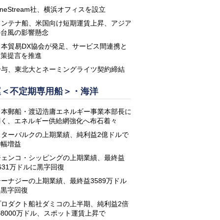
neStream社、横浜オフィスを設立
コンテナ船、米国向け短期運賃上昇、アジア
の台風の影響懸念
日本貿易DX協会が発足、サービス間連携と
政策提言を推進
鈴与、東北大とネーミングライツ契約締結
運＜不定期専用船＞・海洋
日本郵船・渡辺浩庸エネルギー事業本部長に
聞く、エネルギー供給網強化へ布石着々
スターバルクの上期業績、純利益2億ドルで
大幅増益
ジェンコ・シッピングの上期業績、最終益
631万ドルに黒字回復
シーナジーの上期業績、最終益3589万ドル
に黒字回復
プロダクト船社ダミコの上半期、純利益2倍
8000万ドル、スポット運賃上昇で