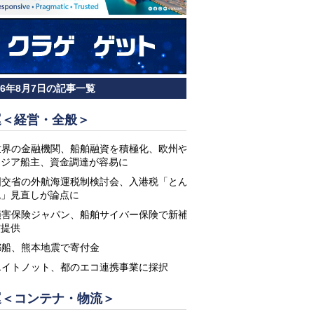
26年8月7日の記事一覧
運＜経営・全般＞
世界の金融機関、船舶融資を積極化、欧州や
アジア船主、資金調達が容易に
国交省の外航海運税制検討会、入港税「とん
税」見直しが論点に
損害保険ジャパン、船舶サイバー保険で新補
償提供
郵船、熊本地震で寄付金
エイトノット、都のエコ連携事業に採択
運＜コンテナ・物流＞