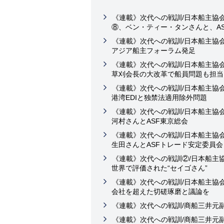
《連載》次代への戦訓/日本船主協
⑧、ベン・ティー・タンさんと、A
《連載》次代への戦訓/日本船主協
アジア船主フォーラム発足
《連載》次代への戦訓/日本船主協
草刈会長の大改革で船員問題も担当
《連載》次代への戦訓/日本船主協
港湾EDIと独禁法適用除外問題
《連載》次代への戦訓/日本船主協
河村さんとASF東京総会
《連載》次代への戦訓/日本船主協
生田さんとASFトレード安定委員会
《連載》次代への戦訓②/日本船主
世界で評価された“セイゴさん”
《連載》次代への戦訓/日本船主協
会社を超えた切磋琢磨と議論を
《連載》次代への戦訓/商船三井元
《連載》次代への戦訓/商船三井元