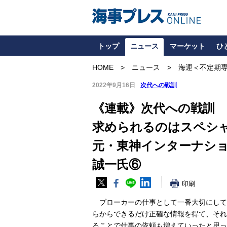
トップ
ニュース
マーケット
ひ
HOME
ニュース
海運＜不定期
2022年9月16日
次代への戦訓
《連載》次代への戦訓
求められるのはスペシ
元・東神インターナシ
誠一氏⑥
印刷
ブローカーの仕事として一番大切にして
らからできるだけ正確な情報を得て、それ
ることで仕事の依頼も増えていったと思