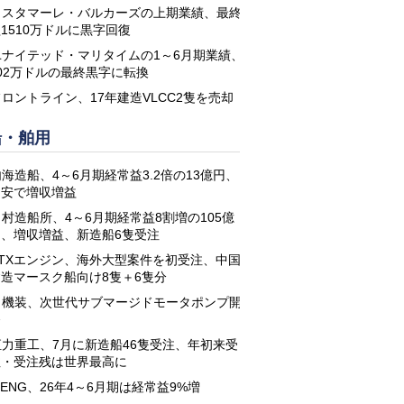
コスタマーレ・バルカーズの上期業績、最終
1510万ドルに黒字回復
ユナイテッド・マリタイムの1～6月期業績、
02万ドルの最終黒字に転換
フロントライン、17年建造VLCC2隻を売却
船・舶用
海造船、4～6月期経常益3.2倍の13億円、
円安で増収増益
名村造船所、4～6月期経常益8割増の105億
円、増収増益、新造船6隻受注
STXエンジン、海外大型案件を初受注、中国
建造マースク船向け8隻＋6隻分
日機装、次世代サブマージドモータポンプ開
発
恒力重工、7月に新造船46隻受注、年初来受
注・受注残は世界最高に
-ENG、26年4～6月期は経常益9%増