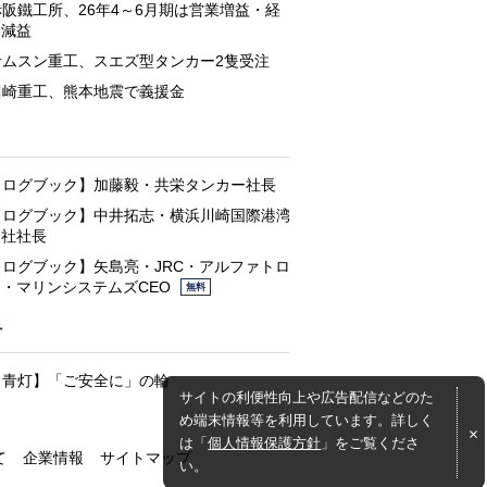
赤阪鐵工所、26年4～6月期は営業増益・経
常減益
サムスン重工、スエズ型タンカー2隻受注
川崎重工、熊本地震で義援金
と
【ログブック】加藤毅・共栄タンカー社長
【ログブック】中井拓志・横浜川崎国際港湾
会社社長
【ログブック】矢島亮・JRC・アルファトロ
ン・マリンシステムズCEO
無料
灯
【青灯】「ご安全に」の輪
サイトの利便性向上や広告配信などのた
め端末情報等を利用しています。詳しく
は「
個人情報保護方針
」をご覧くださ
て
企業情報
サイトマップ
い。