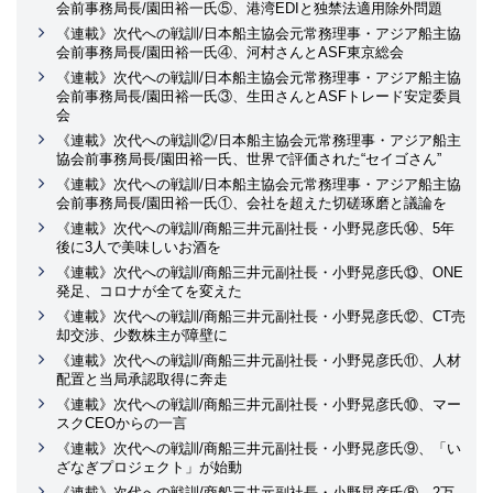
会前事務局長/園田裕一氏⑤、港湾EDIと独禁法適用除外問題
《連載》次代への戦訓/日本船主協会元常務理事・アジア船主協
会前事務局長/園田裕一氏④、河村さんとASF東京総会
《連載》次代への戦訓/日本船主協会元常務理事・アジア船主協
会前事務局長/園田裕一氏③、生田さんとASFトレード安定委員
会
《連載》次代への戦訓②/日本船主協会元常務理事・アジア船主
協会前事務局長/園田裕一氏、世界で評価された“セイゴさん”
《連載》次代への戦訓/日本船主協会元常務理事・アジア船主協
会前事務局長/園田裕一氏①、会社を超えた切磋琢磨と議論を
《連載》次代への戦訓/商船三井元副社長・小野晃彦氏⑭、5年
後に3人で美味しいお酒を
《連載》次代への戦訓/商船三井元副社長・小野晃彦氏⑬、ONE
発足、コロナが全てを変えた
《連載》次代への戦訓/商船三井元副社長・小野晃彦氏⑫、CT売
却交渉、少数株主が障壁に
《連載》次代への戦訓/商船三井元副社長・小野晃彦氏⑪、人材
配置と当局承認取得に奔走
《連載》次代への戦訓/商船三井元副社長・小野晃彦氏⑩、マー
スクCEOからの一言
《連載》次代への戦訓/商船三井元副社長・小野晃彦氏⑨、「い
ざなぎプロジェクト」が始動
《連載》次代への戦訓/商船三井元副社長・小野晃彦氏⑧、2万