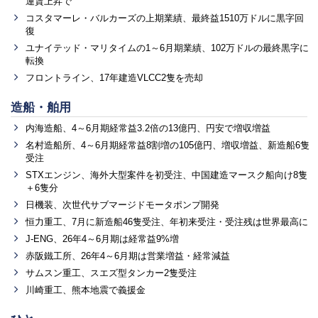
運賃上昇で
コスタマーレ・バルカーズの上期業績、最終益1510万ドルに黒字回
復
ユナイテッド・マリタイムの1～6月期業績、102万ドルの最終黒字に
転換
フロントライン、17年建造VLCC2隻を売却
造船・舶用
内海造船、4～6月期経常益3.2倍の13億円、円安で増収増益
名村造船所、4～6月期経常益8割増の105億円、増収増益、新造船6隻
受注
STXエンジン、海外大型案件を初受注、中国建造マースク船向け8隻
＋6隻分
日機装、次世代サブマージドモータポンプ開発
恒力重工、7月に新造船46隻受注、年初来受注・受注残は世界最高に
J-ENG、26年4～6月期は経常益9%増
赤阪鐵工所、26年4～6月期は営業増益・経常減益
サムスン重工、スエズ型タンカー2隻受注
川崎重工、熊本地震で義援金