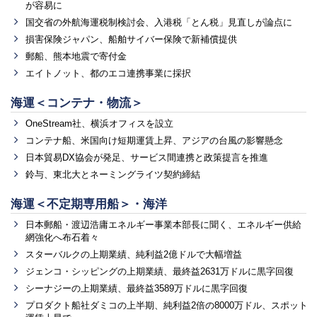
が容易に
国交省の外航海運税制検討会、入港税「とん税」見直しが論点に
損害保険ジャパン、船舶サイバー保険で新補償提供
郵船、熊本地震で寄付金
エイトノット、都のエコ連携事業に採択
海運＜コンテナ・物流＞
OneStream社、横浜オフィスを設立
コンテナ船、米国向け短期運賃上昇、アジアの台風の影響懸念
日本貿易DX協会が発足、サービス間連携と政策提言を推進
鈴与、東北大とネーミングライツ契約締結
海運＜不定期専用船＞・海洋
日本郵船・渡辺浩庸エネルギー事業本部長に聞く、エネルギー供給
網強化へ布石着々
スターバルクの上期業績、純利益2億ドルで大幅増益
ジェンコ・シッピングの上期業績、最終益2631万ドルに黒字回復
シーナジーの上期業績、最終益3589万ドルに黒字回復
プロダクト船社ダミコの上半期、純利益2倍の8000万ドル、スポット