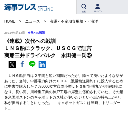
ログイン
検索
HOME
ニュース
海運＜不定期専用船＞・海洋
2021年4月13日
次代への戦訓
《連載》次代への戦訓
ＬＮＧ船にクラック、ＵＳＣＧで証言
商船三井ドライバルク 永田健一氏⑤
ＬＮＧ船担当は２年間と短い期間だったが、降って湧いたような話が
あった。当時、中部電力向けのＣＯＡ（数量輸送契約）に投入するため
に中古で購入した７万5000立方㍍の小型ＬＮＧ船“朝明丸”がお役御免に
なり、長い間、川崎重工業の神戸工場の岸壁に係船されていた。その船
を米国ボストンのキャボットガス社が使いたいという話が持ち上がり、
私が担当することになった。 キャボットガスには当時、トリニダー
ド...