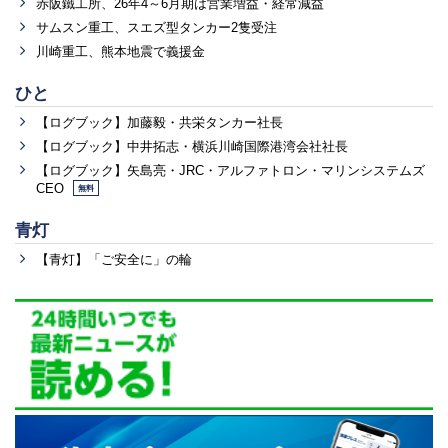
赤阪鐵工所、26年4～6月期は営業増益・経常減益
サムスン重工、スエズ型タンカー2隻受注
川崎重工、熊本地震で義援金
ひと
【ログブック】加藤毅・共栄タンカー社長
【ログブック】中井拓志・横浜川崎国際港湾会社社長
【ログブック】矢島亮・JRC・アルファトロン・マリンシステムズ
CEO
無料
青灯
【青灯】「ご安全に」の輪