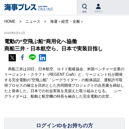
ログイン
検索
HOME
ニュース
海運＜経営・全般＞
2026年6月11日
電動の“空飛ぶ船”商用化へ協働
商船三井・日本航空ら、日本で実装目指し
商船三井は10日、日本航空、ロイド船級協会、米国ベンチャー企業の
リージェント・クラフト（REGENT Craft）と、リージェント社が開発
する完全電動の“空飛ぶ船”「シーグライダー」の船体認証、運航許可取
得プロセスの確立を目的とした共同開発プロジェクトの合意書を締結し
たと発表した。日本での社会実装を見据えた取り組みとなる。 シー
グライダーは、船舶と航空機の特長を融合した完全電動の次世...
ログインIDをお持ちの方