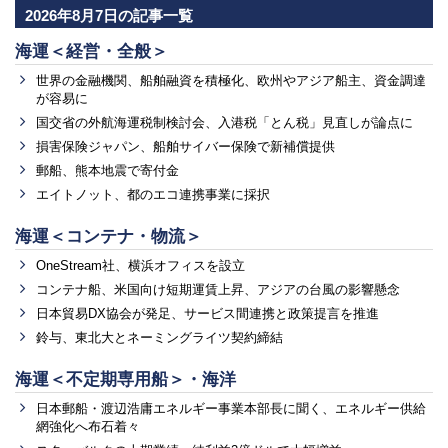
2026年8月7日の記事一覧
海運＜経営・全般＞
世界の金融機関、船舶融資を積極化、欧州やアジア船主、資金調達
が容易に
国交省の外航海運税制検討会、入港税「とん税」見直しが論点に
損害保険ジャパン、船舶サイバー保険で新補償提供
郵船、熊本地震で寄付金
エイトノット、都のエコ連携事業に採択
海運＜コンテナ・物流＞
OneStream社、横浜オフィスを設立
コンテナ船、米国向け短期運賃上昇、アジアの台風の影響懸念
日本貿易DX協会が発足、サービス間連携と政策提言を推進
鈴与、東北大とネーミングライツ契約締結
海運＜不定期専用船＞・海洋
日本郵船・渡辺浩庸エネルギー事業本部長に聞く、エネルギー供給
網強化へ布石着々