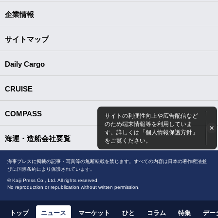
企業情報
サイトマップ
Daily Cargo
CRUISE
COMPASS
サイトの利便性向上や広告配信など
のため端末情報等を利用していま
す。詳しくは「
個人情報保護方針
」
海運・造船会社要覧
をご覧ください。
海事プレスに掲載の記事・写真等の無断転載を禁じます。すべての内容は日本の著作権法並
びに国際条約により保護されています。
© Kaiji Press Co., Ltd. All rights reserved.
No reproduction or republication without written permission.
トップ
ニュース
マーケット
ひと
コラム
特集
デー