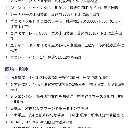
スターバルクの上期業績、純利益2億ドルで大幅増益
ジェンコ・シッピングの上期業績、最終益2631万ドルに黒字回復
シーナジーの上期業績、最終益3589万ドルに黒字回復
プロダクト船社ダミコの上半期、純利益2倍の8000万ドル、スポット
運賃上昇で
コスタマーレ・バルカーズの上期業績、最終益1510万ドルに黒字回
復
ユナイテッド・マリタイムの1～6月期業績、102万ドルの最終黒字に
転換
フロントライン、17年建造VLCC2隻を売却
造船・舶用
内海造船、4～6月期経常益3.2倍の13億円、円安で増収増益
名村造船所、4～6月期経常益8割増の105億円、増収増益、新造船6隻
受注
STXエンジン、海外大型案件を初受注、中国建造マースク船向け8隻
＋6隻分
日機装、次世代サブマージドモータポンプ開発
恒力重工、7月に新造船46隻受注、年初来受注・受注残は世界最高に
J-ENG、26年4～6月期は経常益9%増