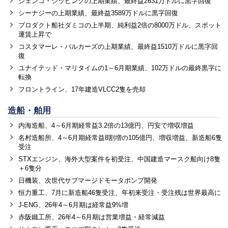
ジェンコ・シッピングの上期業績、最終益2631万ドルに黒字回復
シーナジーの上期業績、最終益3589万ドルに黒字回復
プロダクト船社ダミコの上半期、純利益2倍の8000万ドル、スポット
運賃上昇で
コスタマーレ・バルカーズの上期業績、最終益1510万ドルに黒字回
復
ユナイテッド・マリタイムの1～6月期業績、102万ドルの最終黒字に
転換
フロントライン、17年建造VLCC2隻を売却
造船・舶用
内海造船、4～6月期経常益3.2倍の13億円、円安で増収増益
名村造船所、4～6月期経常益8割増の105億円、増収増益、新造船6隻
受注
STXエンジン、海外大型案件を初受注、中国建造マースク船向け8隻
＋6隻分
日機装、次世代サブマージドモータポンプ開発
恒力重工、7月に新造船46隻受注、年初来受注・受注残は世界最高に
J-ENG、26年4～6月期は経常益9%増
赤阪鐵工所、26年4～6月期は営業増益・経常減益