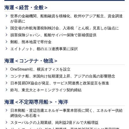
海運＜経営・全般＞
世界の金融機関、船舶融資を積極化、欧州やアジア船主、資金調達
が容易に
国交省の外航海運税制検討会、入港税「とん税」見直しが論点に
損害保険ジャパン、船舶サイバー保険で新補償提供
郵船、熊本地震で寄付金
エイトノット、都のエコ連携事業に採択
海運＜コンテナ・物流＞
OneStream社、横浜オフィスを設立
コンテナ船、米国向け短期運賃上昇、アジアの台風の影響懸念
日本貿易DX協会が発足、サービス間連携と政策提言を推進
鈴与、東北大とネーミングライツ契約締結
海運＜不定期専用船＞・海洋
日本郵船・渡辺浩庸エネルギー事業本部長に聞く、エネルギー供給
網強化へ布石着々
スターバルクの上期業績、純利益2億ドルで大幅増益