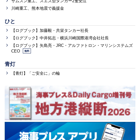
サムスン重工、スエズ型タンカー2隻受注
川崎重工、熊本地震で義援金
ひと
【ログブック】加藤毅・共栄タンカー社長
【ログブック】中井拓志・横浜川崎国際港湾会社社長
【ログブック】矢島亮・JRC・アルファトロン・マリンシステムズ
CEO
無料
青灯
【青灯】「ご安全に」の輪