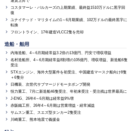
運賃上昇で
コスタマーレ・バルカーズの上期業績、最終益1510万ドルに黒字回
復
ユナイテッド・マリタイムの1～6月期業績、102万ドルの最終黒字に
転換
フロントライン、17年建造VLCC2隻を売却
造船・舶用
内海造船、4～6月期経常益3.2倍の13億円、円安で増収増益
名村造船所、4～6月期経常益8割増の105億円、増収増益、新造船6隻
受注
STXエンジン、海外大型案件を初受注、中国建造マースク船向け8隻
＋6隻分
日機装、次世代サブマージドモータポンプ開発
恒力重工、7月に新造船46隻受注、年初来受注・受注残は世界最高に
J-ENG、26年4～6月期は経常益9%増
赤阪鐵工所、26年4～6月期は営業増益・経常減益
サムスン重工、スエズ型タンカー2隻受注
川崎重工、熊本地震で義援金