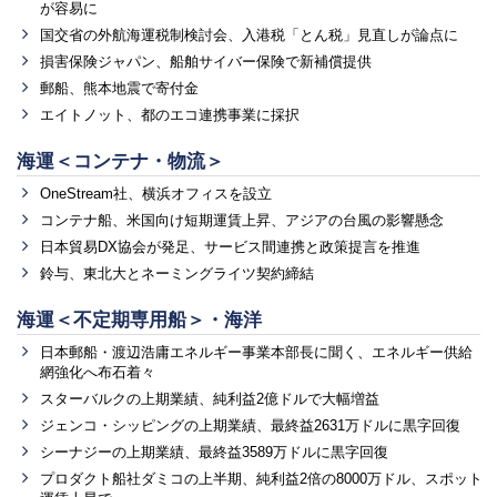
が容易に
国交省の外航海運税制検討会、入港税「とん税」見直しが論点に
損害保険ジャパン、船舶サイバー保険で新補償提供
郵船、熊本地震で寄付金
エイトノット、都のエコ連携事業に採択
海運＜コンテナ・物流＞
OneStream社、横浜オフィスを設立
コンテナ船、米国向け短期運賃上昇、アジアの台風の影響懸念
日本貿易DX協会が発足、サービス間連携と政策提言を推進
鈴与、東北大とネーミングライツ契約締結
海運＜不定期専用船＞・海洋
日本郵船・渡辺浩庸エネルギー事業本部長に聞く、エネルギー供給
網強化へ布石着々
スターバルクの上期業績、純利益2億ドルで大幅増益
ジェンコ・シッピングの上期業績、最終益2631万ドルに黒字回復
シーナジーの上期業績、最終益3589万ドルに黒字回復
プロダクト船社ダミコの上半期、純利益2倍の8000万ドル、スポット