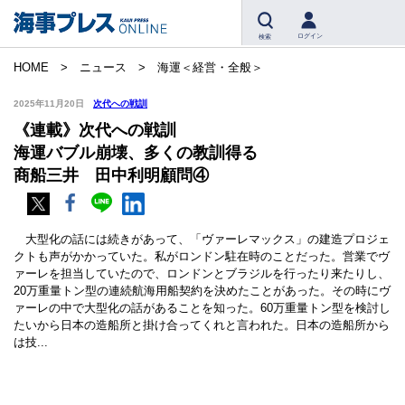
ログイン
検索
HOME
ニュース
海運＜経営・全般＞
2025年11月20日
次代への戦訓
《連載》次代への戦訓
海運バブル崩壊、多くの教訓得る
商船三井 田中利明顧問④
大型化の話には続きがあって、「ヴァーレマックス」の建造プロジェ
クトも声がかかっていた。私がロンドン駐在時のことだった。営業でヴ
ァーレを担当していたので、ロンドンとブラジルを行ったり来たりし、
20万重量トン型の連続航海用船契約を決めたことがあった。その時にヴ
ァーレの中で大型化の話があることを知った。60万重量トン型を検討し
たいから日本の造船所と掛け合ってくれと言われた。日本の造船所から
は技...