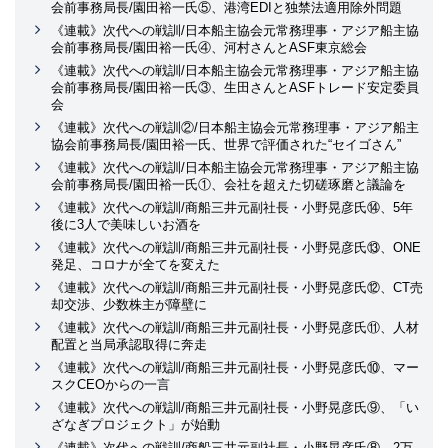
会前事務局長/園田裕一氏⑤、港湾EDIと独禁法適用除外問題
《連載》次代への戦訓/日本船主協会元常務理事・アジア船主協
会前事務局長/園田裕一氏④、河村さんとASF東京総会
《連載》次代への戦訓/日本船主協会元常務理事・アジア船主協
会前事務局長/園田裕一氏③、生田さんとASFトレード安定委員
会
《連載》次代への戦訓②/日本船主協会元常務理事・アジア船主
協会前事務局長/園田裕一氏、世界で評価された“セイゴさん”
《連載》次代への戦訓/日本船主協会元常務理事・アジア船主協
会前事務局長/園田裕一氏①、会社を超えた切磋琢磨と議論を
《連載》次代への戦訓/商船三井元副社長・小野晃彦氏⑭、5年
後に3人で美味しいお酒を
《連載》次代への戦訓/商船三井元副社長・小野晃彦氏⑬、ONE
発足、コロナが全てを変えた
《連載》次代への戦訓/商船三井元副社長・小野晃彦氏⑫、CT売
却交渉、少数株主が障壁に
《連載》次代への戦訓/商船三井元副社長・小野晃彦氏⑪、人材
配置と当局承認取得に奔走
《連載》次代への戦訓/商船三井元副社長・小野晃彦氏⑩、マー
スクCEOからの一言
《連載》次代への戦訓/商船三井元副社長・小野晃彦氏⑨、「い
ざなぎプロジェクト」が始動
《連載》次代への戦訓/商船三井元副社長・小野晃彦氏⑧、2万