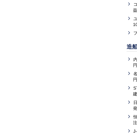
益
1
造
内
J