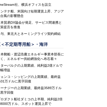
neStream社、横浜オフィスを設立
コンテナ船、米国向け短期運賃上昇、アジア
の台風の影響懸念
日本貿易DX協会が発足、サービス間連携と
政策提言を推進
鈴与、東北大とネーミングライツ契約締結
運＜不定期専用船＞・海洋
日本郵船・渡辺浩庸エネルギー事業本部長に
聞く、エネルギー供給網強化へ布石着々
スターバルクの上期業績、純利益2億ドルで
大幅増益
ジェンコ・シッピングの上期業績、最終益
631万ドルに黒字回復
シーナジーの上期業績、最終益3589万ドル
に黒字回復
プロダクト船社ダミコの上半期、純利益2倍
8000万ドル、スポット運賃上昇で