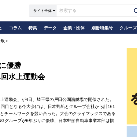
と
コラム
特集
データ
企業・団体
別冊特集号
クルーズ
全般＞
りに優勝
1回水上運動会
上運動会」が4日、埼玉県の戸田公園漕艇場で開催された。
71回目となる今大会には、日本郵船とグループ会社から計161
とチームワークを競い合った。大会のクライマックスである
NGグループが6年ぶりに優勝。日本郵船自動車事業本部は惜