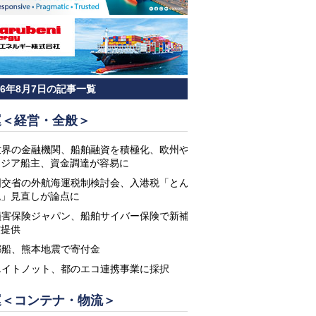
26年8月7日の記事一覧
運＜経営・全般＞
世界の金融機関、船舶融資を積極化、欧州や
アジア船主、資金調達が容易に
国交省の外航海運税制検討会、入港税「とん
税」見直しが論点に
損害保険ジャパン、船舶サイバー保険で新補
償提供
郵船、熊本地震で寄付金
エイトノット、都のエコ連携事業に採択
運＜コンテナ・物流＞