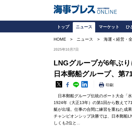
トップ
ニュース
マーケット
ひ
HOME
ニュース
海運＜経営・
2025年10月7日
LNGグループが6年ぶ
日本郵船グループ、第7
印刷
日本郵船グループ伝統のボート大会「水
1924年（大正13年）の第1回から数えて
艇が出場。仕事の合間に練習を重ねた成果
チャンピオンシップ決勝では、日本郵船L
しくも2位と...