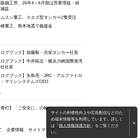
赤阪鐵工所、26年4～6月期は営業増益・経
常減益
サムスン重工、スエズ型タンカー2隻受注
川崎重工、熊本地震で義援金
と
【ログブック】加藤毅・共栄タンカー社長
【ログブック】中井拓志・横浜川崎国際港湾
会社社長
【ログブック】矢島亮・JRC・アルファトロ
ン・マリンシステムズCEO
灯
【青灯】「ご安全に」の輪
サイトの利便性向上や広告配信などのた
め端末情報等を利用しています。詳しく
は「
個人情報保護方針
」をご覧くださ
て
企業情報
サイトマップ
い。