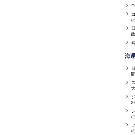
O
海
2
の