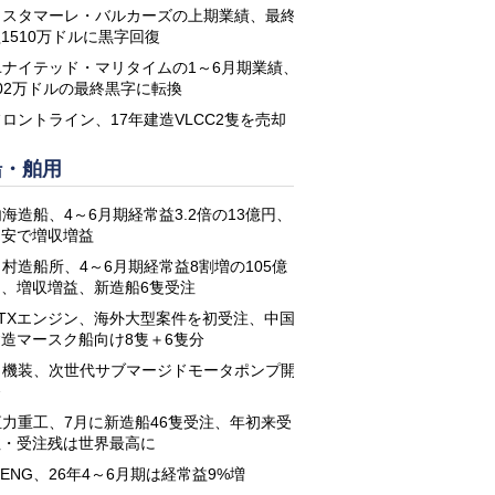
コスタマーレ・バルカーズの上期業績、最終
1510万ドルに黒字回復
ユナイテッド・マリタイムの1～6月期業績、
02万ドルの最終黒字に転換
フロントライン、17年建造VLCC2隻を売却
船・舶用
海造船、4～6月期経常益3.2倍の13億円、
円安で増収増益
名村造船所、4～6月期経常益8割増の105億
円、増収増益、新造船6隻受注
STXエンジン、海外大型案件を初受注、中国
建造マースク船向け8隻＋6隻分
日機装、次世代サブマージドモータポンプ開
発
恒力重工、7月に新造船46隻受注、年初来受
注・受注残は世界最高に
-ENG、26年4～6月期は経常益9%増