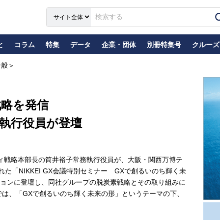
と
コラム
特集
データ
企業・団体
別冊特集号
クルーズ
全般＞
戦略を発信
執行役員が登壇
ィ戦略本部長の筒井裕子常務執行役員が、大阪・関西万博テ
た「NIKKEI GX会議特別セミナー GXで創るいのち輝く未
ョンに登壇し、同社グループの脱炭素戦略とその取り組みに
は、「GXで創るいのち輝く未来の形」というテーマの下、