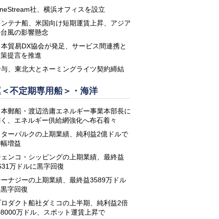
neStream社、横浜オフィスを設立
コンテナ船、米国向け短期運賃上昇、アジア
の台風の影響懸念
日本貿易DX協会が発足、サービス間連携と
政策提言を推進
鈴与、東北大とネーミングライツ契約締結
運＜不定期専用船＞・海洋
日本郵船・渡辺浩庸エネルギー事業本部長に
聞く、エネルギー供給網強化へ布石着々
スターバルクの上期業績、純利益2億ドルで
大幅増益
ジェンコ・シッピングの上期業績、最終益
631万ドルに黒字回復
シーナジーの上期業績、最終益3589万ドル
に黒字回復
プロダクト船社ダミコの上半期、純利益2倍
8000万ドル、スポット運賃上昇で