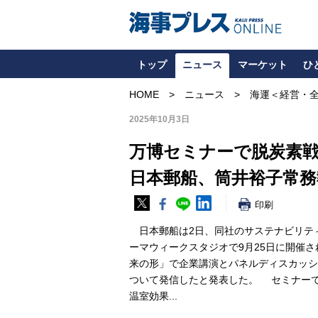
トップ
ニュース
マーケット
ひ
HOME
ニュース
海運＜経営・
2025年10月3日
万博セミナーで脱炭素
日本郵船、筒井裕子常務
印刷
日本郵船は2日、同社のサステナビリテ
ーマウィークスタジオで9月25日に開催され
来の形」で企業講演とパネルディスカッシ
ついて発信したと発表した。 セミナーで
温室効果...