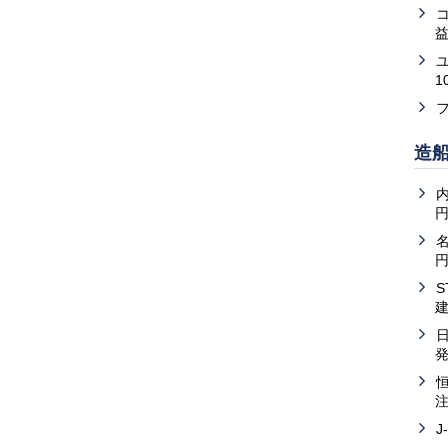
益
1
造
内
J