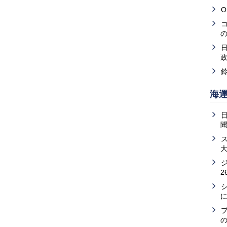
O
海
2
の