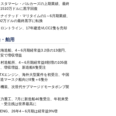
コスタマーレ・バルカーズの上期業績、最終
1510万ドルに黒字回復
ユナイテッド・マリタイムの1～6月期業績、
02万ドルの最終黒字に転換
フロントライン、17年建造VLCC2隻を売却
船・舶用
海造船、4～6月期経常益3.2倍の13億円、
円安で増収増益
名村造船所、4～6月期経常益8割増の105億
円、増収増益、新造船6隻受注
STXエンジン、海外大型案件を初受注、中国
建造マースク船向け8隻＋6隻分
日機装、次世代サブマージドモータポンプ開
発
恒力重工、7月に新造船46隻受注、年初来受
注・受注残は世界最高に
-ENG、26年4～6月期は経常益9%増