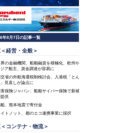
26年8月7日の記事一覧
運＜経営・全般＞
世界の金融機関、船舶融資を積極化、欧州や
アジア船主、資金調達が容易に
国交省の外航海運税制検討会、入港税「とん
税」見直しが論点に
損害保険ジャパン、船舶サイバー保険で新補
償提供
郵船、熊本地震で寄付金
エイトノット、都のエコ連携事業に採択
運＜コンテナ・物流＞