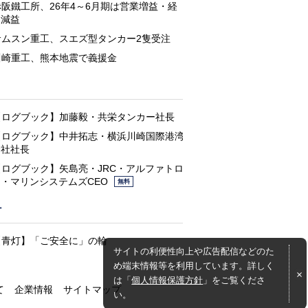
赤阪鐵工所、26年4～6月期は営業増益・経
常減益
サムスン重工、スエズ型タンカー2隻受注
川崎重工、熊本地震で義援金
と
【ログブック】加藤毅・共栄タンカー社長
【ログブック】中井拓志・横浜川崎国際港湾
会社社長
【ログブック】矢島亮・JRC・アルファトロ
ン・マリンシステムズCEO
無料
灯
【青灯】「ご安全に」の輪
サイトの利便性向上や広告配信などのた
め端末情報等を利用しています。詳しく
は「
個人情報保護方針
」をご覧くださ
て
企業情報
サイトマップ
い。