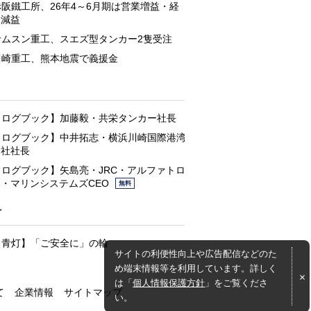
赤阪鐵工所、26年4～6月期は営業増益・経
常減益
サムスン重工、スエズ型タンカー2隻受注
川崎重工、熊本地震で義援金
と
【ログブック】加藤毅・共栄タンカー社長
【ログブック】中井拓志・横浜川崎国際港湾
会社社長
【ログブック】矢島亮・JRC・アルファトロ
ン・マリンシステムズCEO
無料
灯
【青灯】「ご安全に」の輪
サイトの利便性向上や広告配信などのた
め端末情報等を利用しています。詳しく
は「
個人情報保護方針
」をご覧くださ
て
企業情報
サイトマップ
い。