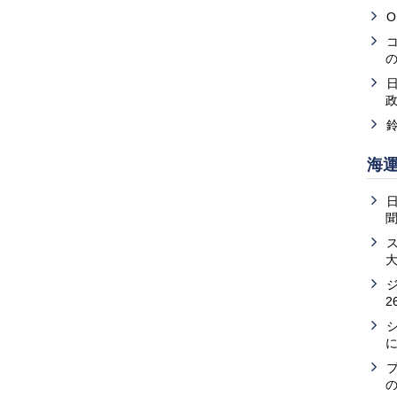
O
海
2
の