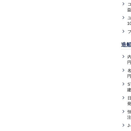
益
1
造
内
J