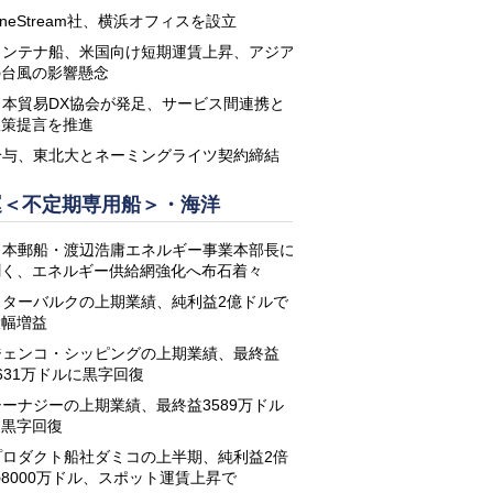
neStream社、横浜オフィスを設立
コンテナ船、米国向け短期運賃上昇、アジア
の台風の影響懸念
日本貿易DX協会が発足、サービス間連携と
政策提言を推進
鈴与、東北大とネーミングライツ契約締結
運＜不定期専用船＞・海洋
日本郵船・渡辺浩庸エネルギー事業本部長に
聞く、エネルギー供給網強化へ布石着々
スターバルクの上期業績、純利益2億ドルで
大幅増益
ジェンコ・シッピングの上期業績、最終益
631万ドルに黒字回復
シーナジーの上期業績、最終益3589万ドル
に黒字回復
プロダクト船社ダミコの上半期、純利益2倍
8000万ドル、スポット運賃上昇で