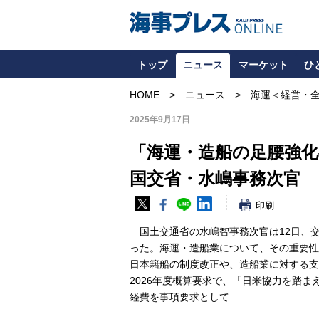
トップ
ニュース
マーケット
ひ
HOME
ニュース
海運＜経営・
2025年9月17日
「海運・造船の足腰強
国交省・水嶋事務次官
印刷
国土交通省の水嶋智事務次官は12日、
った。海運・造船業について、その重要性
日本籍船の制度改正や、造船業に対する支
2026年度概算要求で、「日米協力を踏
経費を事項要求として...