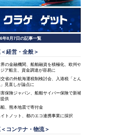
26年8月7日の記事一覧
運＜経営・全般＞
世界の金融機関、船舶融資を積極化、欧州や
アジア船主、資金調達が容易に
国交省の外航海運税制検討会、入港税「とん
税」見直しが論点に
損害保険ジャパン、船舶サイバー保険で新補
償提供
郵船、熊本地震で寄付金
エイトノット、都のエコ連携事業に採択
運＜コンテナ・物流＞