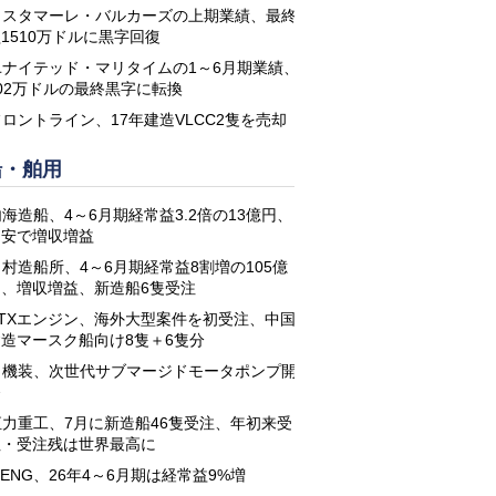
コスタマーレ・バルカーズの上期業績、最終
1510万ドルに黒字回復
ユナイテッド・マリタイムの1～6月期業績、
02万ドルの最終黒字に転換
フロントライン、17年建造VLCC2隻を売却
船・舶用
海造船、4～6月期経常益3.2倍の13億円、
円安で増収増益
名村造船所、4～6月期経常益8割増の105億
円、増収増益、新造船6隻受注
STXエンジン、海外大型案件を初受注、中国
建造マースク船向け8隻＋6隻分
日機装、次世代サブマージドモータポンプ開
発
恒力重工、7月に新造船46隻受注、年初来受
注・受注残は世界最高に
-ENG、26年4～6月期は経常益9%増