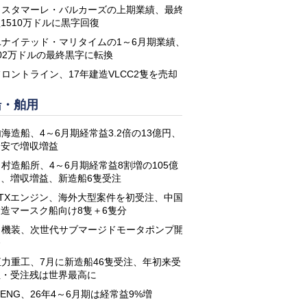
コスタマーレ・バルカーズの上期業績、最終
1510万ドルに黒字回復
ユナイテッド・マリタイムの1～6月期業績、
02万ドルの最終黒字に転換
フロントライン、17年建造VLCC2隻を売却
船・舶用
海造船、4～6月期経常益3.2倍の13億円、
円安で増収増益
名村造船所、4～6月期経常益8割増の105億
円、増収増益、新造船6隻受注
STXエンジン、海外大型案件を初受注、中国
建造マースク船向け8隻＋6隻分
日機装、次世代サブマージドモータポンプ開
発
恒力重工、7月に新造船46隻受注、年初来受
注・受注残は世界最高に
-ENG、26年4～6月期は経常益9%増