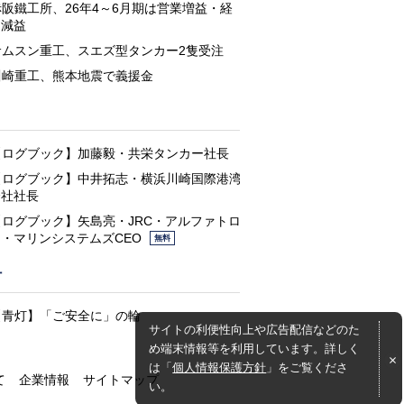
赤阪鐵工所、26年4～6月期は営業増益・経
常減益
サムスン重工、スエズ型タンカー2隻受注
川崎重工、熊本地震で義援金
と
【ログブック】加藤毅・共栄タンカー社長
【ログブック】中井拓志・横浜川崎国際港湾
会社社長
【ログブック】矢島亮・JRC・アルファトロ
ン・マリンシステムズCEO
無料
灯
【青灯】「ご安全に」の輪
サイトの利便性向上や広告配信などのた
め端末情報等を利用しています。詳しく
は「
個人情報保護方針
」をご覧くださ
て
企業情報
サイトマップ
い。