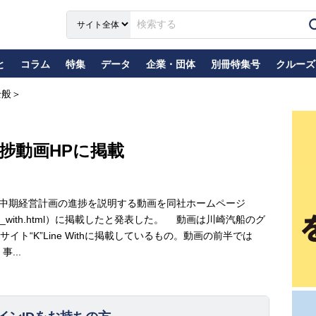
と
コラム
特集
データ
企業・団体
別冊特集号
クルーズ
全般＞
捗動画HPに掲載
と中期経営計画の進捗を説明する動画を同社ホームページ
porate/kline_with.html）に掲載したと発表した。 動画は川崎汽船のグ
ト“K”Line Withに掲載しているもの。動画の前半では
...