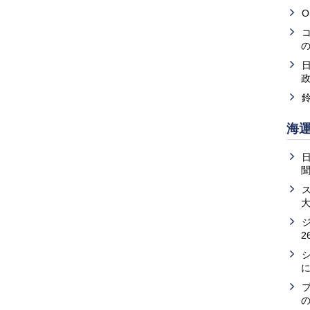
O
海
2
の