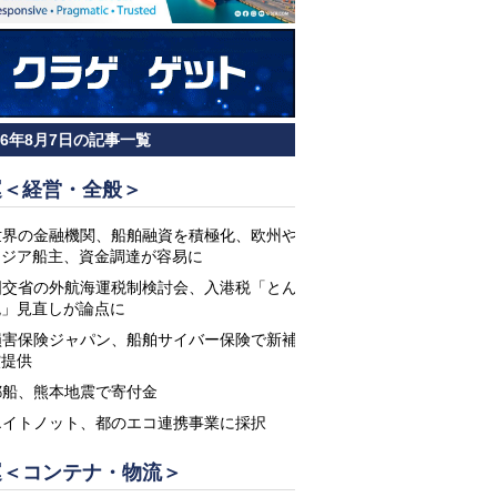
26年8月7日の記事一覧
運＜経営・全般＞
世界の金融機関、船舶融資を積極化、欧州や
アジア船主、資金調達が容易に
国交省の外航海運税制検討会、入港税「とん
税」見直しが論点に
損害保険ジャパン、船舶サイバー保険で新補
償提供
郵船、熊本地震で寄付金
エイトノット、都のエコ連携事業に採択
運＜コンテナ・物流＞