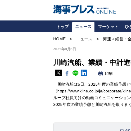
トップ
ニュース
マーケット
ひ
HOME
ニュース
海運＜経営・
2025年8月6日
川崎汽船、業績・中計進
印刷
川崎汽船は5日、2025年度の業績予想
（https://www.kline.co.jp/ja/cor
ループ社員向けの動画コミュニケーションサイ
2025年度の業績予想と川崎汽船を取りまく事