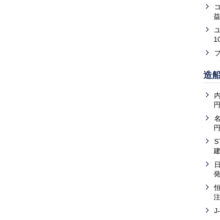
益
1
造
内
J