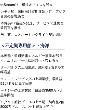
neStream社、横浜オフィスを設立
コンテナ船、米国向け短期運賃上昇、アジア
の台風の影響懸念
日本貿易DX協会が発足、サービス間連携と
政策提言を推進
鈴与、東北大とネーミングライツ契約締結
運＜不定期専用船＞・海洋
日本郵船・渡辺浩庸エネルギー事業本部長に
聞く、エネルギー供給網強化へ布石着々
スターバルクの上期業績、純利益2億ドルで
大幅増益
ジェンコ・シッピングの上期業績、最終益
631万ドルに黒字回復
シーナジーの上期業績、最終益3589万ドル
に黒字回復
プロダクト船社ダミコの上半期、純利益2倍
8000万ドル、スポット運賃上昇で