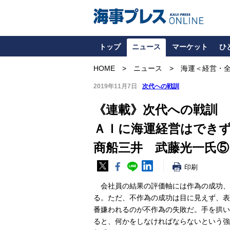
トップ
ニュース
マーケット
ひ
HOME
ニュース
海運＜経営・
2019年11月7日
次代への戦訓
《連載》次代への戦訓
ＡＩに海運経営はでき
商船三井 武藤光一氏⑤
印刷
会社員の結果の評価軸には作為の成功、
る。ただ、不作為の成功は目に見えず、表
番嫌われるのが不作為の失敗だ。手を拱
ると、何かをしなければならないという強