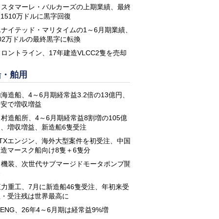
コスタマーレ・バルカーズの上期業績、最終
1510万ドルに黒字回復
ユナイテッド・マリタイムの1～6月期業績、
02万ドルの最終黒字に転換
フロントライン、17年建造VLCC2隻を売却
船・舶用
海造船、4～6月期経常益3.2倍の13億円、
円安で増収増益
名村造船所、4～6月期経常益8割増の105億
円、増収増益、新造船6隻受注
STXエンジン、海外大型案件を初受注、中国
建造マースク船向け8隻＋6隻分
日機装、次世代サブマージドモータポンプ開
発
恒力重工、7月に新造船46隻受注、年初来受
注・受注残は世界最高に
-ENG、26年4～6月期は経常益9%増