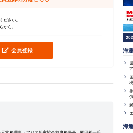
ください。
らから。
20
会員登録
海
海
会元常務理事・アジア船主協会前事務局長 園田裕一氏