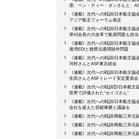
⑧、ベン・ティー・タンさんと、A
《連載》次代への戦訓/日本船主協
アジア船主フォーラム発足
《連載》次代への戦訓/日本船主協
草刈会長の大改革で船員問題も担当
《連載》次代への戦訓/日本船主協
港湾EDIと独禁法適用除外問題
《連載》次代への戦訓/日本船主協
河村さんとASF東京総会
《連載》次代への戦訓/日本船主協
生田さんとASFトレード安定委員会
《連載》次代への戦訓②/日本船主
世界で評価された“セイゴさん”
《連載》次代への戦訓/日本船主協
会社を超えた切磋琢磨と議論を
《連載》次代への戦訓/商船三井元
《連載》次代への戦訓/商船三井元
《連載》次代への戦訓/商船三井元