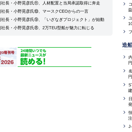
副社長・小野晃彦氏⑪、人材配置と当局承認取得に奔走
益
副社長・小野晃彦氏⑩、マースクCEOからの一言
副社長・小野晃彦氏⑨、「いざなぎプロジェクト」が始動
1
副社長・小野晃彦氏⑧、2万TEU型船が魅力に転じる
造
内
J