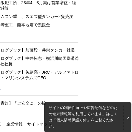
赤阪鐵工所、26年4～6月期は営業増益・経
常減益
サムスン重工、スエズ型タンカー2隻受注
川崎重工、熊本地震で義援金
と
【ログブック】加藤毅・共栄タンカー社長
【ログブック】中井拓志・横浜川崎国際港湾
会社社長
【ログブック】矢島亮・JRC・アルファトロ
ン・マリンシステムズCEO
灯
【青灯】「ご安全に」の輪
サイトの利便性向上や広告配信などのた
め端末情報等を利用しています。詳しく
は「
個人情報保護方針
」をご覧くださ
て
企業情報
サイトマップ
い。