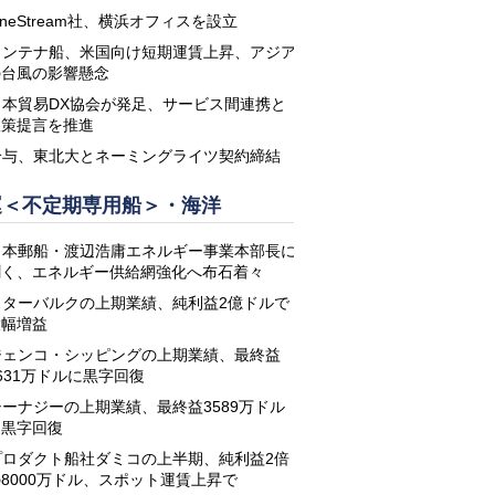
neStream社、横浜オフィスを設立
コンテナ船、米国向け短期運賃上昇、アジア
の台風の影響懸念
日本貿易DX協会が発足、サービス間連携と
政策提言を推進
鈴与、東北大とネーミングライツ契約締結
運＜不定期専用船＞・海洋
日本郵船・渡辺浩庸エネルギー事業本部長に
聞く、エネルギー供給網強化へ布石着々
スターバルクの上期業績、純利益2億ドルで
大幅増益
ジェンコ・シッピングの上期業績、最終益
631万ドルに黒字回復
シーナジーの上期業績、最終益3589万ドル
に黒字回復
プロダクト船社ダミコの上半期、純利益2倍
8000万ドル、スポット運賃上昇で