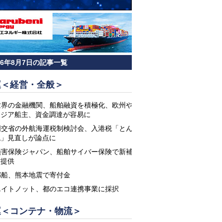
26年8月7日の記事一覧
運＜経営・全般＞
世界の金融機関、船舶融資を積極化、欧州や
アジア船主、資金調達が容易に
国交省の外航海運税制検討会、入港税「とん
税」見直しが論点に
損害保険ジャパン、船舶サイバー保険で新補
償提供
郵船、熊本地震で寄付金
エイトノット、都のエコ連携事業に採択
運＜コンテナ・物流＞