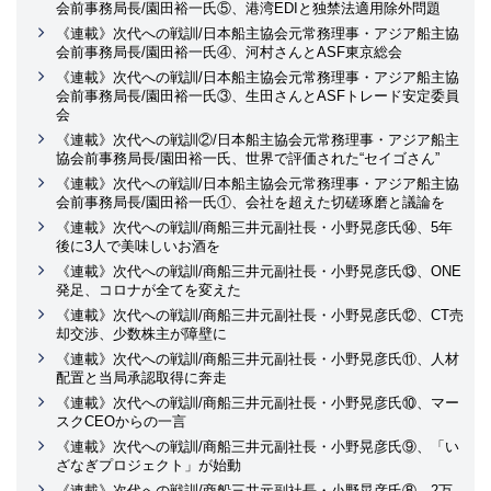
会前事務局長/園田裕一氏⑤、港湾EDIと独禁法適用除外問題
《連載》次代への戦訓/日本船主協会元常務理事・アジア船主協
会前事務局長/園田裕一氏④、河村さんとASF東京総会
《連載》次代への戦訓/日本船主協会元常務理事・アジア船主協
会前事務局長/園田裕一氏③、生田さんとASFトレード安定委員
会
《連載》次代への戦訓②/日本船主協会元常務理事・アジア船主
協会前事務局長/園田裕一氏、世界で評価された“セイゴさん”
《連載》次代への戦訓/日本船主協会元常務理事・アジア船主協
会前事務局長/園田裕一氏①、会社を超えた切磋琢磨と議論を
《連載》次代への戦訓/商船三井元副社長・小野晃彦氏⑭、5年
後に3人で美味しいお酒を
《連載》次代への戦訓/商船三井元副社長・小野晃彦氏⑬、ONE
発足、コロナが全てを変えた
《連載》次代への戦訓/商船三井元副社長・小野晃彦氏⑫、CT売
却交渉、少数株主が障壁に
《連載》次代への戦訓/商船三井元副社長・小野晃彦氏⑪、人材
配置と当局承認取得に奔走
《連載》次代への戦訓/商船三井元副社長・小野晃彦氏⑩、マー
スクCEOからの一言
《連載》次代への戦訓/商船三井元副社長・小野晃彦氏⑨、「い
ざなぎプロジェクト」が始動
《連載》次代への戦訓/商船三井元副社長・小野晃彦氏⑧、2万