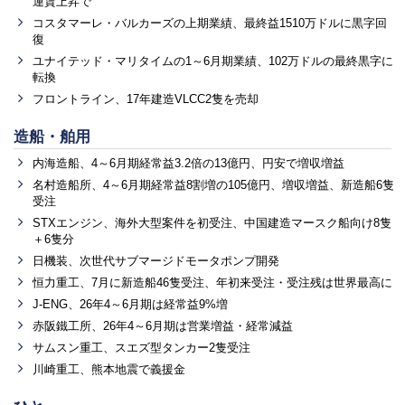
運賃上昇で
コスタマーレ・バルカーズの上期業績、最終益1510万ドルに黒字回
復
ユナイテッド・マリタイムの1～6月期業績、102万ドルの最終黒字に
転換
フロントライン、17年建造VLCC2隻を売却
造船・舶用
内海造船、4～6月期経常益3.2倍の13億円、円安で増収増益
名村造船所、4～6月期経常益8割増の105億円、増収増益、新造船6隻
受注
STXエンジン、海外大型案件を初受注、中国建造マースク船向け8隻
＋6隻分
日機装、次世代サブマージドモータポンプ開発
恒力重工、7月に新造船46隻受注、年初来受注・受注残は世界最高に
J-ENG、26年4～6月期は経常益9%増
赤阪鐵工所、26年4～6月期は営業増益・経常減益
サムスン重工、スエズ型タンカー2隻受注
川崎重工、熊本地震で義援金