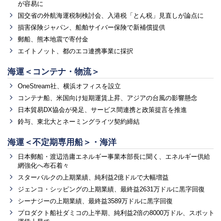
が容易に
国交省の外航海運税制検討会、入港税「とん税」見直しが論点に
損害保険ジャパン、船舶サイバー保険で新補償提供
郵船、熊本地震で寄付金
エイトノット、都のエコ連携事業に採択
海運＜コンテナ・物流＞
OneStream社、横浜オフィスを設立
コンテナ船、米国向け短期運賃上昇、アジアの台風の影響懸念
日本貿易DX協会が発足、サービス間連携と政策提言を推進
鈴与、東北大とネーミングライツ契約締結
海運＜不定期専用船＞・海洋
日本郵船・渡辺浩庸エネルギー事業本部長に聞く、エネルギー供給
網強化へ布石着々
スターバルクの上期業績、純利益2億ドルで大幅増益
ジェンコ・シッピングの上期業績、最終益2631万ドルに黒字回復
シーナジーの上期業績、最終益3589万ドルに黒字回復
プロダクト船社ダミコの上半期、純利益2倍の8000万ドル、スポット