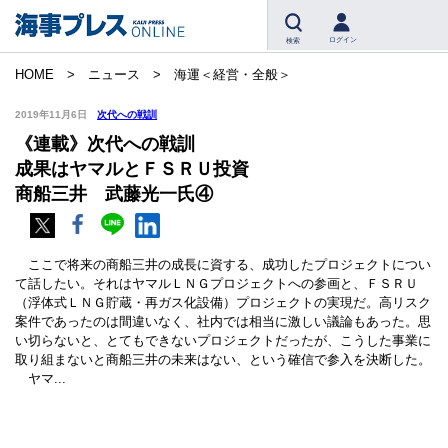
ログイン
検索
HOME
ニュース
海運＜経営・全般＞
2019年11月6日
次代への戦訓
《連載》次代への戦訓
成果はヤマルとＦＳＲＵ投資
商船三井 武藤光一氏④
ここで将来の商船三井の成長に資する、成功したプロジェクトについ
て話したい。それはヤマルＬＮＧプロジェクトへの参画と、ＦＳＲＵ
（浮体式ＬＮＧ貯蔵・再ガス化設備）プロジェクトの実現だ。高リスク
案件であったのは間違いなく、社内では相当に激しい議論もあった。思
い切らないと、とてもできないプロジェクトだったが、こうした事業に
取り組まないと商船三井の未来はない、という確信で参入を決断した。
ヤマ...