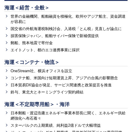
海運＜経営・全般＞
世界の金融機関、船舶融資を積極化、欧州やアジア船主、資金調達
が容易に
国交省の外航海運税制検討会、入港税「とん税」見直しが論点に
損害保険ジャパン、船舶サイバー保険で新補償提供
郵船、熊本地震で寄付金
エイトノット、都のエコ連携事業に採択
海運＜コンテナ・物流＞
OneStream社、横浜オフィスを設立
コンテナ船、米国向け短期運賃上昇、アジアの台風の影響懸念
日本貿易DX協会が発足、サービス間連携と政策提言を推進
鈴与、東北大とネーミングライツ契約締結
海運＜不定期専用船＞・海洋
日本郵船・渡辺浩庸エネルギー事業本部長に聞く、エネルギー供給
網強化へ布石着々
スターバルクの上期業績、純利益2億ドルで大幅増益