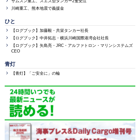
サムスン重工、スエズ型タンカー2隻受注
川崎重工、熊本地震で義援金
ひと
【ログブック】加藤毅・共栄タンカー社長
【ログブック】中井拓志・横浜川崎国際港湾会社社長
【ログブック】矢島亮・JRC・アルファトロン・マリンシステムズ
CEO
青灯
【青灯】「ご安全に」の輪