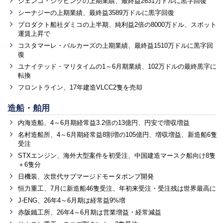
ジェンコ・シッピングの上期業績、最終益2631万ドルに黒字回復
シーナジーの上期業績、最終益3589万ドルに黒字回復
プロダクト船社ダミコの上半期、純利益2倍の8000万ドル、スポット
運賃上昇で
コスタマーレ・バルカーズの上期業績、最終益1510万ドルに黒字回
復
ユナイテッド・マリタイムの1～6月期業績、102万ドルの最終黒字に
転換
フロントライン、17年建造VLCC2隻を売却
造船・舶用
内海造船、4～6月期経常益3.2倍の13億円、円安で増収増益
名村造船所、4～6月期経常益8割増の105億円、増収増益、新造船6隻
受注
STXエンジン、海外大型案件を初受注、中国建造マースク船向け8隻
＋6隻分
日機装、次世代サブマージドモータポンプ開発
恒力重工、7月に新造船46隻受注、年初来受注・受注残は世界最高に
J-ENG、26年4～6月期は経常益9%増
赤阪鐵工所、26年4～6月期は営業増益・経常減益