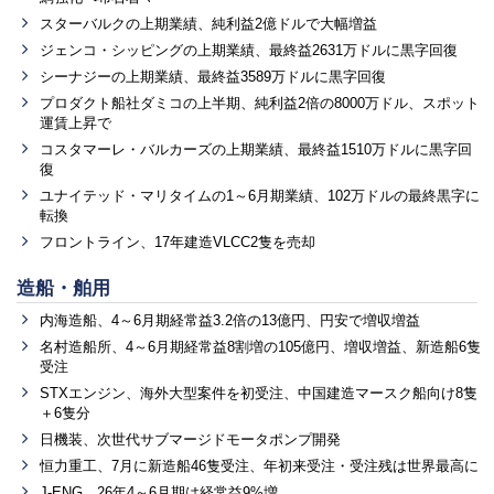
スターバルクの上期業績、純利益2億ドルで大幅増益
ジェンコ・シッピングの上期業績、最終益2631万ドルに黒字回復
シーナジーの上期業績、最終益3589万ドルに黒字回復
プロダクト船社ダミコの上半期、純利益2倍の8000万ドル、スポット
運賃上昇で
コスタマーレ・バルカーズの上期業績、最終益1510万ドルに黒字回
復
ユナイテッド・マリタイムの1～6月期業績、102万ドルの最終黒字に
転換
フロントライン、17年建造VLCC2隻を売却
造船・舶用
内海造船、4～6月期経常益3.2倍の13億円、円安で増収増益
名村造船所、4～6月期経常益8割増の105億円、増収増益、新造船6隻
受注
STXエンジン、海外大型案件を初受注、中国建造マースク船向け8隻
＋6隻分
日機装、次世代サブマージドモータポンプ開発
恒力重工、7月に新造船46隻受注、年初来受注・受注残は世界最高に
J-ENG、26年4～6月期は経常益9%増