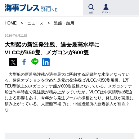
ログイン
検索
HOME
ニュース
造船・舶用
2026年6月11日
大型船の新造発注残、過去最高水準に
VLCCが350隻、メガコンが600隻
大型船の新造発注残が過去最大に匹敵する記録的な水準となってい
る。建造オプションを含めた足元の発注残はVLCCが350隻規模、1万
TEU型以上のメガコンテナ船が600隻規模となっている。メガコンテナ
船は昨年時点で発注残が積み上がっていたが、VLCCは中東情勢の緊迫
による影響もあり、今年から発注ブームの様相となり、発注残が急激に
積み上がっている。大型船市場では、中国造船所の新規参入が相次ぐ
な...