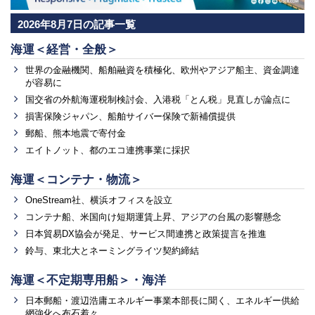
2026年8月7日の記事一覧
海運＜経営・全般＞
世界の金融機関、船舶融資を積極化、欧州やアジア船主、資金調達
が容易に
国交省の外航海運税制検討会、入港税「とん税」見直しが論点に
損害保険ジャパン、船舶サイバー保険で新補償提供
郵船、熊本地震で寄付金
エイトノット、都のエコ連携事業に採択
海運＜コンテナ・物流＞
OneStream社、横浜オフィスを設立
コンテナ船、米国向け短期運賃上昇、アジアの台風の影響懸念
日本貿易DX協会が発足、サービス間連携と政策提言を推進
鈴与、東北大とネーミングライツ契約締結
海運＜不定期専用船＞・海洋
日本郵船・渡辺浩庸エネルギー事業本部長に聞く、エネルギー供給
網強化へ布石着々