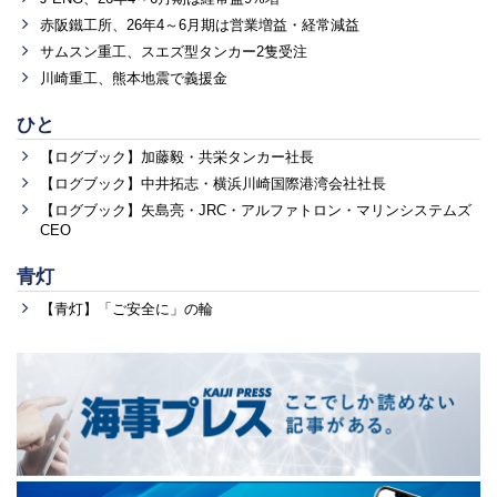
赤阪鐵工所、26年4～6月期は営業増益・経常減益
サムスン重工、スエズ型タンカー2隻受注
川崎重工、熊本地震で義援金
ひと
【ログブック】加藤毅・共栄タンカー社長
【ログブック】中井拓志・横浜川崎国際港湾会社社長
【ログブック】矢島亮・JRC・アルファトロン・マリンシステムズ
CEO
青灯
【青灯】「ご安全に」の輪