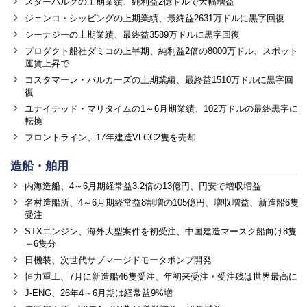
スターバルクの上期業績、純利益2億ドルで大幅増益
ジェンコ・シッピングの上期業績、最終益2631万ドルに黒字回復
シーナジーの上期業績、最終益3589万ドルに黒字回復
プロダクト船社ダミコの上半期、純利益2倍の8000万ドル、スポット
運賃上昇で
コスタマーレ・バルカーズの上期業績、最終益1510万ドルに黒字回
復
ユナイテッド・マリタイムの1～6月期業績、102万ドルの最終黒字に
転換
フロントライン、17年建造VLCC2隻を売却
造船・舶用
内海造船、4～6月期経常益3.2倍の13億円、円安で増収増益
名村造船所、4～6月期経常益8割増の105億円、増収増益、新造船6隻
受注
STXエンジン、海外大型案件を初受注、中国建造マースク船向け8隻
＋6隻分
日機装、次世代サブマージドモータポンプ開発
恒力重工、7月に新造船46隻受注、年初来受注・受注残は世界最高に
J-ENG、26年4～6月期は経常益9%増