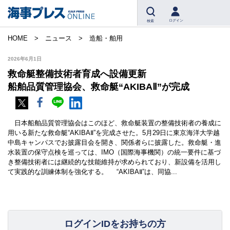
ログイン
検索
HOME
ニュース
造船・舶用
2026年6月1日
救命艇整備技術者育成へ設備更新
船舶品質管理協会、救命艇“AKIBAⅡ”が完成
日本船舶品質管理協会はこのほど、救命艇装置の整備技術者の養成に
用いる新たな救命艇“AKIBAⅡ”を完成させた。5月29日に東京海洋大学越
中島キャンパスでお披露目会を開き、関係者らに披露した。救命艇・進
水装置の保守点検を巡っては、IMO（国際海事機関）の統一要件に基づ
き整備技術者には継続的な技能維持が求められており、新設備を活用し
て実践的な訓練体制を強化する。 “AKIBAⅡ”は、同協...
ログインIDをお持ちの方