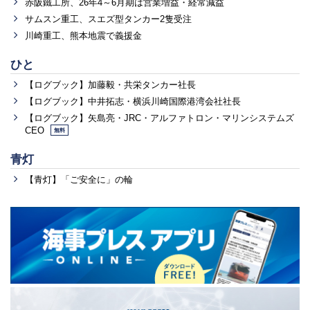
赤阪鐵工所、26年4～6月期は営業増益・経常減益
サムスン重工、スエズ型タンカー2隻受注
川崎重工、熊本地震で義援金
ひと
【ログブック】加藤毅・共栄タンカー社長
【ログブック】中井拓志・横浜川崎国際港湾会社社長
【ログブック】矢島亮・JRC・アルファトロン・マリンシステムズ
CEO
無料
青灯
【青灯】「ご安全に」の輪