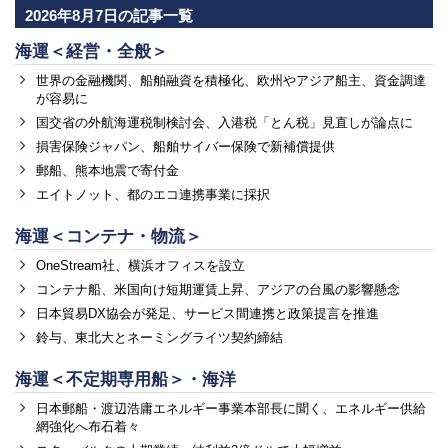
2026年8月7日の記事一覧
海運＜経営・全般＞
世界の金融機関、船舶融資を積極化、欧州やアジア船主、資金調達
が容易に
国交省の外航海運税制検討会、入港税「とん税」見直しが論点に
損害保険ジャパン、船舶サイバー保険で新補償提供
郵船、熊本地震で寄付金
エイトノット、都のエコ連携事業に採択
海運＜コンテナ・物流＞
OneStream社、横浜オフィスを設立
コンテナ船、米国向け短期運賃上昇、アジアの台風の影響懸念
日本貿易DX協会が発足、サービス間連携と政策提言を推進
鈴与、東北大とネーミングライツ契約締結
海運＜不定期専用船＞・海洋
日本郵船・渡辺浩庸エネルギー事業本部長に聞く、エネルギー供給
網強化へ布石着々