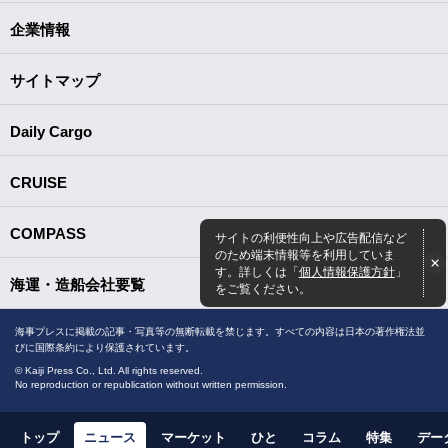
企業情報
サイトマップ
Daily Cargo
CRUISE
COMPASS
サイトの利便性向上や広告配信など
のため端末情報等を利用していま
す。詳しくは「
個人情報保護方針
」
海運・造船会社要覧
をご覧ください。
海事プレスに掲載の記事・写真等の無断転載を禁じます。すべての内容は日本の著作権法並
びに国際条約により保護されています。
© Kaiji Press Co., Ltd. All rights reserved.
No reproduction or republication without written permission.
トップ
ニュース
マーケット
ひと
コラム
特集
デー