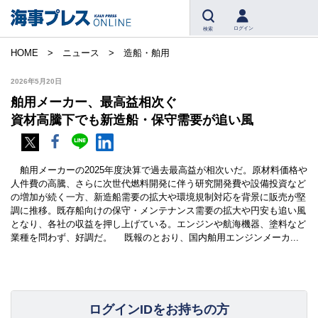
ログイン
検索
HOME
ニュース
造船・舶用
2026年5月20日
舶用メーカー、最高益相次ぐ
資材高騰下でも新造船・保守需要が追い風
舶用メーカーの2025年度決算で過去最高益が相次いだ。原材料価格や
人件費の高騰、さらに次世代燃料開発に伴う研究開発費や設備投資など
の増加が続く一方、新造船需要の拡大や環境規制対応を背景に販売が堅
調に推移。既存船向けの保守・メンテナンス需要の拡大や円安も追い風
となり、各社の収益を押し上げている。エンジンや航海機器、塗料など
業種を問わず、好調だ。 既報のとおり、国内舶用エンジンメーカ...
ログインIDをお持ちの方