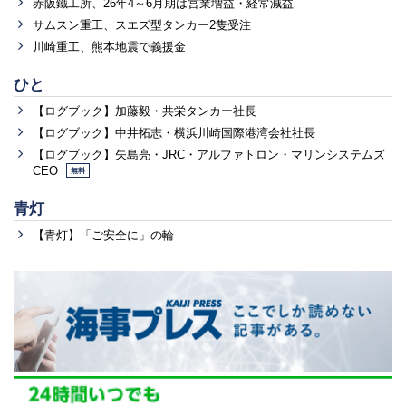
赤阪鐵工所、26年4～6月期は営業増益・経常減益
サムスン重工、スエズ型タンカー2隻受注
川崎重工、熊本地震で義援金
ひと
【ログブック】加藤毅・共栄タンカー社長
【ログブック】中井拓志・横浜川崎国際港湾会社社長
【ログブック】矢島亮・JRC・アルファトロン・マリンシステムズ
CEO
無料
青灯
【青灯】「ご安全に」の輪