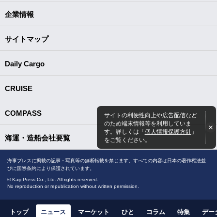
企業情報
サイトマップ
Daily Cargo
CRUISE
COMPASS
サイトの利便性向上や広告配信など
のため端末情報等を利用していま
す。詳しくは「
個人情報保護方針
」
海運・造船会社要覧
をご覧ください。
海事プレスに掲載の記事・写真等の無断転載を禁じます。すべての内容は日本の著作権法並
びに国際条約により保護されています。
© Kaiji Press Co., Ltd. All rights reserved.
No reproduction or republication without written permission.
トップ
ニュース
マーケット
ひと
コラム
特集
デー