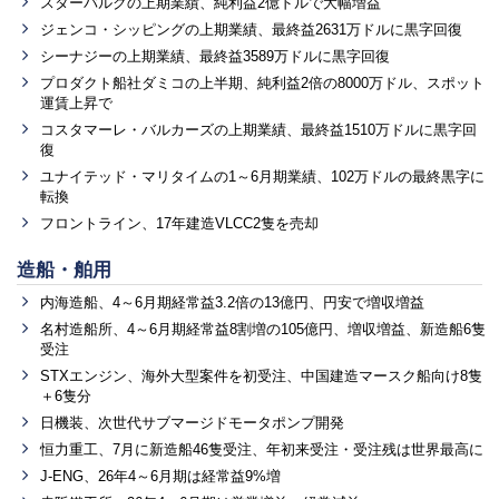
スターバルクの上期業績、純利益2億ドルで大幅増益
ジェンコ・シッピングの上期業績、最終益2631万ドルに黒字回復
シーナジーの上期業績、最終益3589万ドルに黒字回復
プロダクト船社ダミコの上半期、純利益2倍の8000万ドル、スポット
運賃上昇で
コスタマーレ・バルカーズの上期業績、最終益1510万ドルに黒字回
復
ユナイテッド・マリタイムの1～6月期業績、102万ドルの最終黒字に
転換
フロントライン、17年建造VLCC2隻を売却
造船・舶用
内海造船、4～6月期経常益3.2倍の13億円、円安で増収増益
名村造船所、4～6月期経常益8割増の105億円、増収増益、新造船6隻
受注
STXエンジン、海外大型案件を初受注、中国建造マースク船向け8隻
＋6隻分
日機装、次世代サブマージドモータポンプ開発
恒力重工、7月に新造船46隻受注、年初来受注・受注残は世界最高に
J-ENG、26年4～6月期は経常益9%増