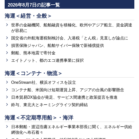
2026年8月7日の記事一覧
海運＜経営・全般＞
世界の金融機関、船舶融資を積極化、欧州やアジア船主、資金調達
が容易に
国交省の外航海運税制検討会、入港税「とん税」見直しが論点に
損害保険ジャパン、船舶サイバー保険で新補償提供
郵船、熊本地震で寄付金
エイトノット、都のエコ連携事業に採択
海運＜コンテナ・物流＞
OneStream社、横浜オフィスを設立
コンテナ船、米国向け短期運賃上昇、アジアの台風の影響懸念
日本貿易DX協会が発足、サービス間連携と政策提言を推進
鈴与、東北大とネーミングライツ契約締結
海運＜不定期専用船＞・海洋
日本郵船・渡辺浩庸エネルギー事業本部長に聞く、エネルギー供給
網強化へ布石着々