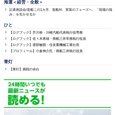
海運＜経営・全般＞
記者座談会/造船この1カ月、造船AI、実装のフェーズへ、「現場の強
み」を生かせるか
ひと
【ログブック】芥川裕・川崎汽船代表執行役専務
【ログブック】佐々木将雄・商船三井常務執行役員
【ログブック】渡部敏朗・住友重機械工業社長
【プロフィール】小倉伸介氏・商船三井執行役員
青灯
【青灯】挑戦の余白