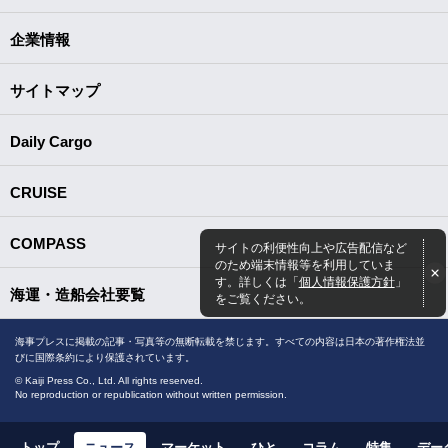
企業情報
サイトマップ
Daily Cargo
CRUISE
COMPASS
サイトの利便性向上や広告配信など
のため端末情報等を利用していま
す。詳しくは「
個人情報保護方針
」
海運・造船会社要覧
をご覧ください。
海事プレスに掲載の記事・写真等の無断転載を禁じます。すべての内容は日本の著作権法並
びに国際条約により保護されています。
© Kaiji Press Co., Ltd. All rights reserved.
No reproduction or republication without written permission.
トップ
ニュース
マーケット
ひと
コラム
特集
デー