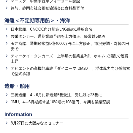
マースク、中南米西岸フィーダーを開設
鈴与、静岡市社会福祉協議会に食料品寄付
海運＜不定期専用船＞・海洋
日本郵船、CNOOC向け新造LNG船の1番船命名
共栄タンカー、通期業績予想を上方修正、経常益5億円
玉井商船、通期経常益8億4000万円に上方修正、市況好調・為替の円
安で
ティーケイ・タンカーズ、上半期の営業益3倍、ホルムズ混乱で運賃
上昇
アビエントの高機能繊維「ダイニーマ DM20」、浮体風力向け係留索
で型式承認
造船・舶用
三菱造船、4～6月に新造船5隻受注、受注残は23隻に
JMU、4～6月期経常益10%増の108億円、今期も業績堅調
Information
8月27日に大阪みなとセミナー