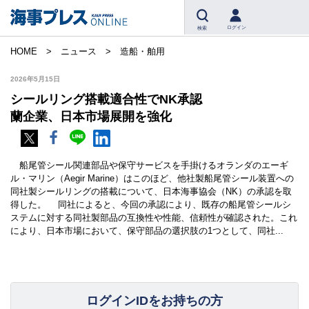
ログイン
検索
HOME
ニュース
造船・舶用
2026年5月15日
シールリング搭載適合性でNK承認
蘭企業、日本市場展開を強化
船尾管シール関連部品や保守サービスを手掛けるオランダのエーギ
ル・マリン（Aegir Marine）はこのほど、他社製船尾管シール装置への
同社製シールリングの搭載について、日本海事協会（NK）の承認を取
得した。 同社によると、今回の承認により、既存の船尾管シールシ
ステムに対する同社製部品の互換性や性能、信頼性が確認された。これ
により、日本市場において、保守部品の選択肢の1つとして、同社...
ログインIDをお持ちの方