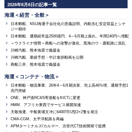
2026年8月6日の記事一覧
海運＜経営・全般＞
日本郵船、NSU海運子会社化の意義説明、内航含む安定収益とシナ
ジー期待
日本郵船、通期経常益2500億円、4～6月期上振れ、年間240円へ増配
＜ウクライナ情勢＞商船への攻撃が激化、黒海のウ・露航路に混乱
川崎汽船、熊本地震で義援金
川崎汽船、業績予想・中計進捗動画を公開
商船三井、熊本地震で義援金
海運＜コンテナ・物流＞
日本郵船・物流事業、26年4～6月期決算、売上高46%増、通期予想1
兆円突破
ONE、神戸港RC4/5寄港船をKICTに変更
HMM、アフリカ東西でサービス展開加速
天敬海運、中船黄埔文冲に6400TEU型2+2隻を発注
CMA-CGM、太平洋航路を再編
APMターミナルズ/カルマー、次世代CT技術開発で提携