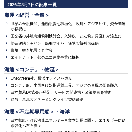
2026年8月7日の記事一覧
海運＜経営・全般＞
世界の金融機関、船舶融資を積極化、欧州やアジア船主、資金調達
が容易に
国交省の外航海運税制検討会、入港税「とん税」見直しが論点に
損害保険ジャパン、船舶サイバー保険で新補償提供
郵船、熊本地震で寄付金
エイトノット、都のエコ連携事業に採択
海運＜コンテナ・物流＞
OneStream社、横浜オフィスを設立
コンテナ船、米国向け短期運賃上昇、アジアの台風の影響懸念
日本貿易DX協会が発足、サービス間連携と政策提言を推進
鈴与、東北大とネーミングライツ契約締結
海運＜不定期専用船＞・海洋
日本郵船・渡辺浩庸エネルギー事業本部長に聞く、エネルギー供給
網強化へ布石着々