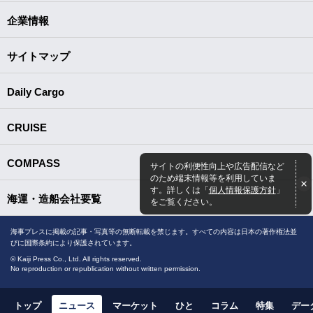
企業情報
サイトマップ
Daily Cargo
CRUISE
COMPASS
サイトの利便性向上や広告配信など
のため端末情報等を利用していま
す。詳しくは「
個人情報保護方針
」
海運・造船会社要覧
をご覧ください。
海事プレスに掲載の記事・写真等の無断転載を禁じます。すべての内容は日本の著作権法並
びに国際条約により保護されています。
© Kaiji Press Co., Ltd. All rights reserved.
No reproduction or republication without written permission.
トップ
ニュース
マーケット
ひと
コラム
特集
デー