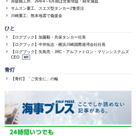
赤阪鐵工所、26年4～6月期は営業増益・経常減益
サムスン重工、スエズ型タンカー2隻受注
川崎重工、熊本地震で義援金
ひと
【ログブック】加藤毅・共栄タンカー社長
【ログブック】中井拓志・横浜川崎国際港湾会社社長
【ログブック】矢島亮・JRC・アルファトロン・マリンシステムズ
CEO
無料
青灯
【青灯】「ご安全に」の輪