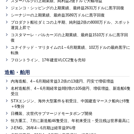
スターバルクの上期業績、純利益2億ドルで大幅増益
ジェンコ・シッピングの上期業績、最終益2631万ドルに黒字回復
シーナジーの上期業績、最終益3589万ドルに黒字回復
プロダクト船社ダミコの上半期、純利益2倍の8000万ドル、スポット
運賃上昇で
コスタマーレ・バルカーズの上期業績、最終益1510万ドルに黒字回
復
ユナイテッド・マリタイムの1～6月期業績、102万ドルの最終黒字に
転換
フロントライン、17年建造VLCC2隻を売却
造船・舶用
内海造船、4～6月期経常益3.2倍の13億円、円安で増収増益
名村造船所、4～6月期経常益8割増の105億円、増収増益、新造船6隻
受注
STXエンジン、海外大型案件を初受注、中国建造マースク船向け8隻
＋6隻分
日機装、次世代サブマージドモータポンプ開発
恒力重工、7月に新造船46隻受注、年初来受注・受注残は世界最高に
J-ENG、26年4～6月期は経常益9%増