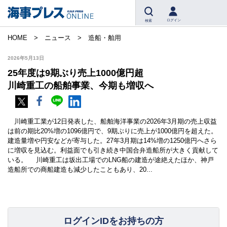
ログイン
検索
HOME
ニュース
造船・舶用
2026年5月13日
25年度は9期ぶり売上1000億円超
川崎重工の船舶事業、今期も増収へ
川崎重工業が12日発表した、船舶海洋事業の2026年3月期の売上収益
は前の期比20%増の1096億円で、9期ぶりに売上が1000億円を超えた。
建造量増や円安などが寄与した。27年3月期は14%増の1250億円へさら
に増収を見込む。利益面でも引き続き中国合弁造船所が大きく貢献して
いる。 川崎重工は坂出工場でのLNG船の建造が途絶えたほか、神戸
造船所での商船建造も減少したこともあり、20...
ログインIDをお持ちの方