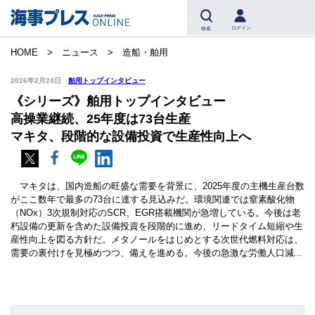
ログイン
検索
HOME
ニュース
造船・舶用
2026年2月24日
舶用トップインタビュー
《シリーズ》舶用トップインタビュー
高操業継続、25年度は73台生産
マキタ、段階的な設備投資で生産性向上へ
マキタは、国内造船の旺盛な需要を背景に、2025年度の主機生産台数
がここ数年で最多の73台に達する見込みだ。環境関連では窒素酸化物
（NOx）3次規制対応のSCR、EGR搭載機関が急増している。今後は老
朽設備の更新を含めた設備投資を段階的に進め、リードタイム短縮や生
産性向上を図る方針だ。メタノールをはじめとする次世代燃料対応は、
需要の裏付けを見極めつつ、備えを進める。今後の急激な労働人口減...