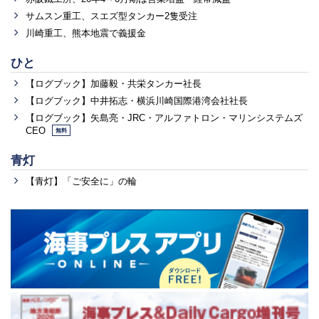
サムスン重工、スエズ型タンカー2隻受注
川崎重工、熊本地震で義援金
ひと
【ログブック】加藤毅・共栄タンカー社長
【ログブック】中井拓志・横浜川崎国際港湾会社社長
【ログブック】矢島亮・JRC・アルファトロン・マリンシステムズ
CEO
無料
青灯
【青灯】「ご安全に」の輪