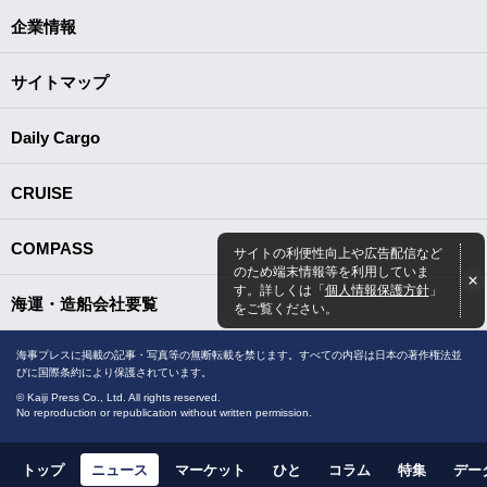
企業情報
サイトマップ
Daily Cargo
CRUISE
COMPASS
サイトの利便性向上や広告配信など
のため端末情報等を利用していま
す。詳しくは「
個人情報保護方針
」
海運・造船会社要覧
をご覧ください。
海事プレスに掲載の記事・写真等の無断転載を禁じます。すべての内容は日本の著作権法並
びに国際条約により保護されています。
© Kaiji Press Co., Ltd. All rights reserved.
No reproduction or republication without written permission.
トップ
ニュース
マーケット
ひと
コラム
特集
デー