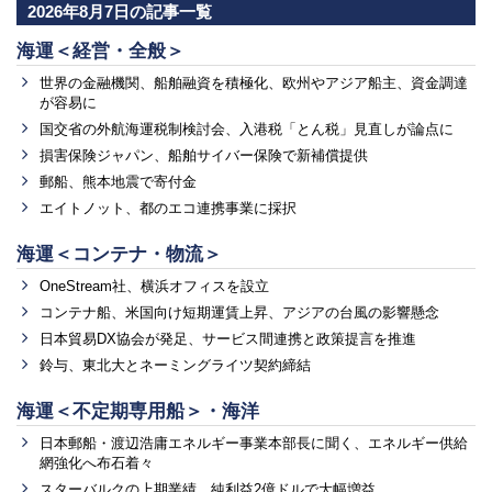
2026年8月7日の記事一覧
海運＜経営・全般＞
世界の金融機関、船舶融資を積極化、欧州やアジア船主、資金調達
が容易に
国交省の外航海運税制検討会、入港税「とん税」見直しが論点に
損害保険ジャパン、船舶サイバー保険で新補償提供
郵船、熊本地震で寄付金
エイトノット、都のエコ連携事業に採択
海運＜コンテナ・物流＞
OneStream社、横浜オフィスを設立
コンテナ船、米国向け短期運賃上昇、アジアの台風の影響懸念
日本貿易DX協会が発足、サービス間連携と政策提言を推進
鈴与、東北大とネーミングライツ契約締結
海運＜不定期専用船＞・海洋
日本郵船・渡辺浩庸エネルギー事業本部長に聞く、エネルギー供給
網強化へ布石着々
スターバルクの上期業績、純利益2億ドルで大幅増益