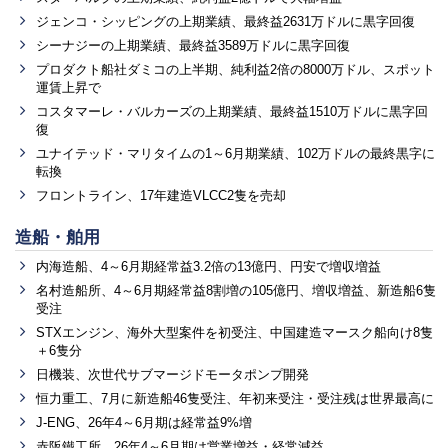
ジェンコ・シッピングの上期業績、最終益2631万ドルに黒字回復
シーナジーの上期業績、最終益3589万ドルに黒字回復
プロダクト船社ダミコの上半期、純利益2倍の8000万ドル、スポット
運賃上昇で
コスタマーレ・バルカーズの上期業績、最終益1510万ドルに黒字回
復
ユナイテッド・マリタイムの1～6月期業績、102万ドルの最終黒字に
転換
フロントライン、17年建造VLCC2隻を売却
造船・舶用
内海造船、4～6月期経常益3.2倍の13億円、円安で増収増益
名村造船所、4～6月期経常益8割増の105億円、増収増益、新造船6隻
受注
STXエンジン、海外大型案件を初受注、中国建造マースク船向け8隻
＋6隻分
日機装、次世代サブマージドモータポンプ開発
恒力重工、7月に新造船46隻受注、年初来受注・受注残は世界最高に
J-ENG、26年4～6月期は経常益9%増
赤阪鐵工所、26年4～6月期は営業増益・経常減益