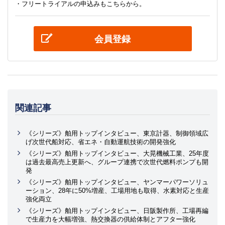
・フリートライアルの申込みもこちらから。
会員登録
関連記事
《シリーズ》舶用トップインタビュー、東京計器、制御領域広
げ次世代船対応、省エネ・自動運航技術の開発強化
《シリーズ》舶用トップインタビュー、大晃機械工業、25年度
は過去最高売上更新へ、グループ連携で次世代燃料ポンプも開
発
《シリーズ》舶用トップインタビュー、ヤンマーパワーソリュ
ーション、28年に50%増産、工場用地も取得、水素対応と生産
強化両立
《シリーズ》舶用トップインタビュー、日阪製作所、工場再編
で生産力を大幅増強、熱交換器の供給体制とアフター強化