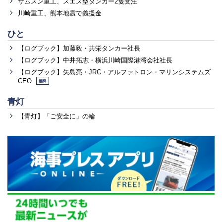
サムスン重工、スエズ型タンカー2隻受注
川崎重工、熊本地震で義援金
ひと
【ログブック】加藤毅・共栄タンカー社長
【ログブック】中井拓志・横浜川崎国際港湾会社社長
【ログブック】矢島亮・JRC・アルファトロン・マリンシステムズ
CEO
無料
青灯
【青灯】「ご安全に」の輪