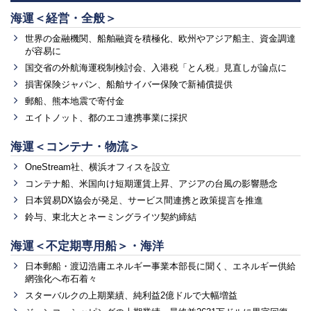
海運＜経営・全般＞
世界の金融機関、船舶融資を積極化、欧州やアジア船主、資金調達
が容易に
国交省の外航海運税制検討会、入港税「とん税」見直しが論点に
損害保険ジャパン、船舶サイバー保険で新補償提供
郵船、熊本地震で寄付金
エイトノット、都のエコ連携事業に採択
海運＜コンテナ・物流＞
OneStream社、横浜オフィスを設立
コンテナ船、米国向け短期運賃上昇、アジアの台風の影響懸念
日本貿易DX協会が発足、サービス間連携と政策提言を推進
鈴与、東北大とネーミングライツ契約締結
海運＜不定期専用船＞・海洋
日本郵船・渡辺浩庸エネルギー事業本部長に聞く、エネルギー供給
網強化へ布石着々
スターバルクの上期業績、純利益2億ドルで大幅増益