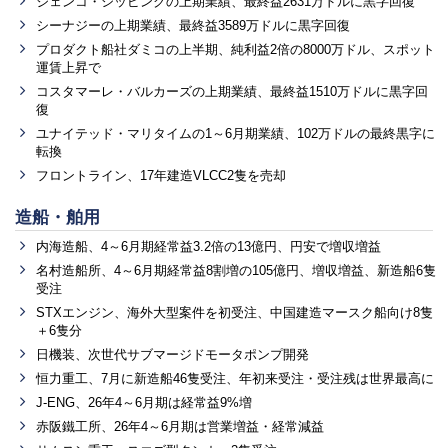
ジェンコ・シッピングの上期業績、最終益2631万ドルに黒字回復
シーナジーの上期業績、最終益3589万ドルに黒字回復
プロダクト船社ダミコの上半期、純利益2倍の8000万ドル、スポット
運賃上昇で
コスタマーレ・バルカーズの上期業績、最終益1510万ドルに黒字回
復
ユナイテッド・マリタイムの1～6月期業績、102万ドルの最終黒字に
転換
フロントライン、17年建造VLCC2隻を売却
造船・舶用
内海造船、4～6月期経常益3.2倍の13億円、円安で増収増益
名村造船所、4～6月期経常益8割増の105億円、増収増益、新造船6隻
受注
STXエンジン、海外大型案件を初受注、中国建造マースク船向け8隻
＋6隻分
日機装、次世代サブマージドモータポンプ開発
恒力重工、7月に新造船46隻受注、年初来受注・受注残は世界最高に
J-ENG、26年4～6月期は経常益9%増
赤阪鐵工所、26年4～6月期は営業増益・経常減益