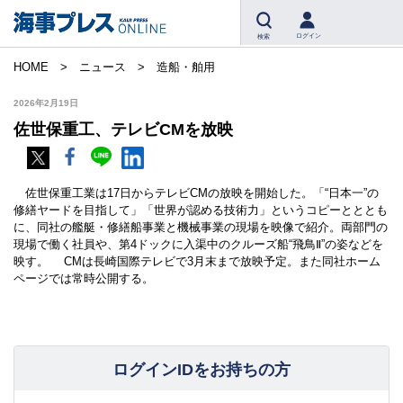
ログイン
検索
HOME
ニュース
造船・舶用
2026年2月19日
佐世保重工、テレビCMを放映
佐世保重工業は17日からテレビCMの放映を開始した。「“日本一”の
修繕ヤードを目指して」「世界が認める技術力」というコピーとととも
に、同社の艦艇・修繕船事業と機械事業の現場を映像で紹介。両部門の
現場で働く社員や、第4ドックに入渠中のクルーズ船“飛鳥Ⅱ”の姿などを
映す。 CMは長崎国際テレビで3月末まで放映予定。また同社ホーム
ページでは常時公開する。
ログインIDをお持ちの方