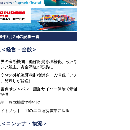
26年8月7日の記事一覧
運＜経営・全般＞
世界の金融機関、船舶融資を積極化、欧州や
アジア船主、資金調達が容易に
国交省の外航海運税制検討会、入港税「とん
税」見直しが論点に
損害保険ジャパン、船舶サイバー保険で新補
償提供
郵船、熊本地震で寄付金
エイトノット、都のエコ連携事業に採択
運＜コンテナ・物流＞