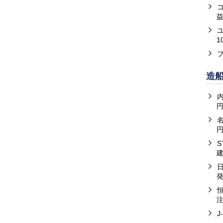
益
1
造
内
J