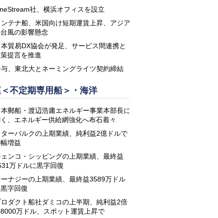
neStream社、横浜オフィスを設立
コンテナ船、米国向け短期運賃上昇、アジア
の台風の影響懸念
日本貿易DX協会が発足、サービス間連携と
政策提言を推進
鈴与、東北大とネーミングライツ契約締結
運＜不定期専用船＞・海洋
日本郵船・渡辺浩庸エネルギー事業本部長に
聞く、エネルギー供給網強化へ布石着々
スターバルクの上期業績、純利益2億ドルで
大幅増益
ジェンコ・シッピングの上期業績、最終益
631万ドルに黒字回復
シーナジーの上期業績、最終益3589万ドル
に黒字回復
プロダクト船社ダミコの上半期、純利益2倍
8000万ドル、スポット運賃上昇で