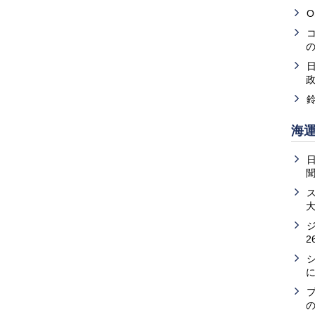
O
海
2
の