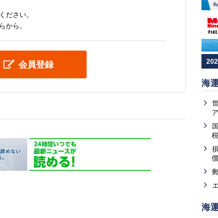
ください。
らから。
20
会員登録
海
海