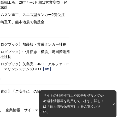
赤阪鐵工所、26年4～6月期は営業増益・経
常減益
サムスン重工、スエズ型タンカー2隻受注
川崎重工、熊本地震で義援金
と
【ログブック】加藤毅・共栄タンカー社長
【ログブック】中井拓志・横浜川崎国際港湾
会社社長
【ログブック】矢島亮・JRC・アルファトロ
ン・マリンシステムズCEO
無料
灯
【青灯】「ご安全に」の輪
サイトの利便性向上や広告配信などのた
め端末情報等を利用しています。詳しく
は「
個人情報保護方針
」をご覧くださ
て
企業情報
サイトマップ
い。