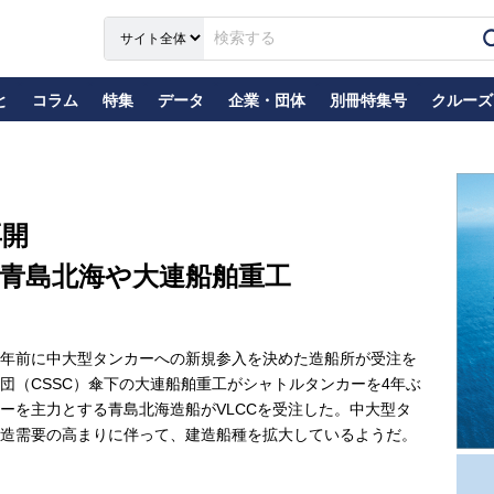
と
コラム
特集
データ
企業・団体
別冊特集号
クルーズ
再開
青島北海や大連船舶重工
年前に中大型タンカーへの新規参入を決めた造船所が受注を
団（CSSC）傘下の大連船舶重工がシャトルタンカーを4年ぶ
ーを主力とする青島北海造船がVLCCを受注した。中大型タ
造需要の高まりに伴って、建造船種を拡大しているようだ。