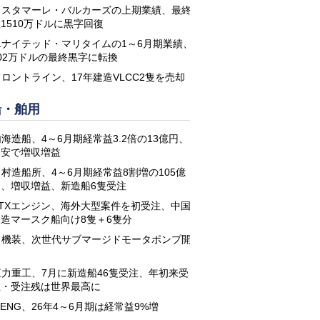
コスタマーレ・バルカーズの上期業績、最終
1510万ドルに黒字回復
ユナイテッド・マリタイムの1～6月期業績、
02万ドルの最終黒字に転換
フロントライン、17年建造VLCC2隻を売却
船・舶用
海造船、4～6月期経常益3.2倍の13億円、
円安で増収増益
名村造船所、4～6月期経常益8割増の105億
円、増収増益、新造船6隻受注
STXエンジン、海外大型案件を初受注、中国
建造マースク船向け8隻＋6隻分
日機装、次世代サブマージドモータポンプ開
発
恒力重工、7月に新造船46隻受注、年初来受
注・受注残は世界最高に
-ENG、26年4～6月期は経常益9%増