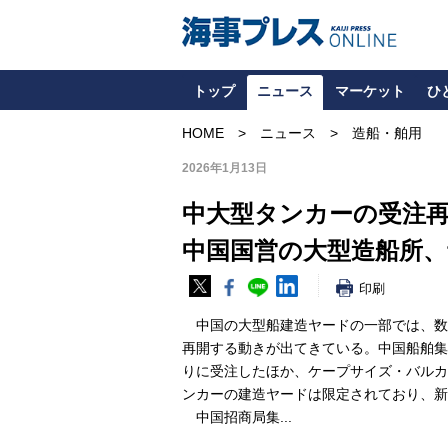
トップ
ニュース
マーケット
ひ
HOME
ニュース
造船・舶用
2026年1月13日
中大型タンカーの受注
中国国営の大型造船所、
印刷
中国の大型船建造ヤードの一部では、数
再開する動きが出てきている。中国船舶集
りに受注したほか、ケープサイズ・バルカ
ンカーの建造ヤードは限定されており、新
中国招商局集...