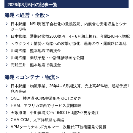
2026年8月6日の記事一覧
海運＜経営・全般＞
日本郵船、NSU海運子会社化の意義説明、内航含む安定収益とシナ
ジー期待
日本郵船、通期経常益2500億円、4～6月期上振れ、年間240円へ増配
＜ウクライナ情勢＞商船への攻撃が激化、黒海のウ・露航路に混乱
川崎汽船、熊本地震で義援金
川崎汽船、業績予想・中計進捗動画を公開
商船三井、熊本地震で義援金
海運＜コンテナ・物流＞
日本郵船・物流事業、26年4～6月期決算、売上高46%増、通期予想1
兆円突破
ONE、神戸港RC4/5寄港船をKICTに変更
HMM、アフリカ東西でサービス展開加速
天敬海運、中船黄埔文冲に6400TEU型2+2隻を発注
CMA-CGM、太平洋航路を再編
APMターミナルズ/カルマー、次世代CT技術開発で提携