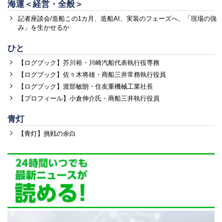
海運＜経営・全般＞
記者座談会/造船この1カ月、造船AI、実装のフェーズへ、「現場の強
み」を生かせるか
ひと
【ログブック】芥川裕・川崎汽船代表執行役専務
【ログブック】佐々木将雄・商船三井常務執行役員
【ログブック】渡部敏朗・住友重機械工業社長
【プロフィール】小倉伸介氏・商船三井執行役員
青灯
【青灯】挑戦の余白