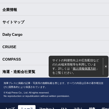
企業情報
サイトマップ
Daily Cargo
CRUISE
COMPASS
サイトの利便性向上や広告配信など
のため端末情報等を利用していま
す。詳しくは「
個人情報保護方針
」
海運・造船会社要覧
をご覧ください。
海事プレスに掲載の記事・写真等の無断転載を禁じます。すべての内容は日本の著作権法並
びに国際条約により保護されています。
© Kaiji Press Co., Ltd. All rights reserved.
No reproduction or republication without written permission.
トップ
ニュース
マーケット
ひと
コラム
特集
デー