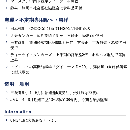
マースク、中南米西岸フィーダーを開設
鈴与、静岡市社会福祉協議会に食料品寄付
海運＜不定期専用船＞・海洋
日本郵船、CNOOC向け新造LNG船の1番船命名
共栄タンカー、通期業績予想を上方修正、経常益5億円
玉井商船、通期経常益8億4000万円に上方修正、市況好調・為替の円
安で
ティーケイ・タンカーズ、上半期の営業益3倍、ホルムズ混乱で運賃
上昇
アビエントの高機能繊維「ダイニーマ DM20」、浮体風力向け係留索
で型式承認
造船・舶用
三菱造船、4～6月に新造船5隻受注、受注残は23隻に
JMU、4～6月期経常益10%増の108億円、今期も業績堅調
Information
8月27日に大阪みなとセミナー