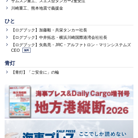
サムスン重工、スエズ型タンカー2隻受注
川崎重工、熊本地震で義援金
ひと
【ログブック】加藤毅・共栄タンカー社長
【ログブック】中井拓志・横浜川崎国際港湾会社社長
【ログブック】矢島亮・JRC・アルファトロン・マリンシステムズ
CEO
無料
青灯
【青灯】「ご安全に」の輪