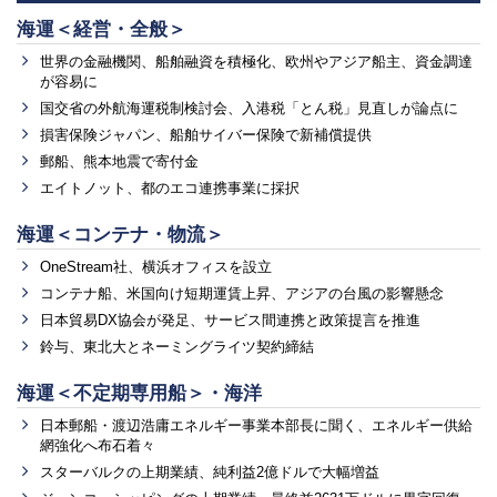
海運＜経営・全般＞
世界の金融機関、船舶融資を積極化、欧州やアジア船主、資金調達
が容易に
国交省の外航海運税制検討会、入港税「とん税」見直しが論点に
損害保険ジャパン、船舶サイバー保険で新補償提供
郵船、熊本地震で寄付金
エイトノット、都のエコ連携事業に採択
海運＜コンテナ・物流＞
OneStream社、横浜オフィスを設立
コンテナ船、米国向け短期運賃上昇、アジアの台風の影響懸念
日本貿易DX協会が発足、サービス間連携と政策提言を推進
鈴与、東北大とネーミングライツ契約締結
海運＜不定期専用船＞・海洋
日本郵船・渡辺浩庸エネルギー事業本部長に聞く、エネルギー供給
網強化へ布石着々
スターバルクの上期業績、純利益2億ドルで大幅増益