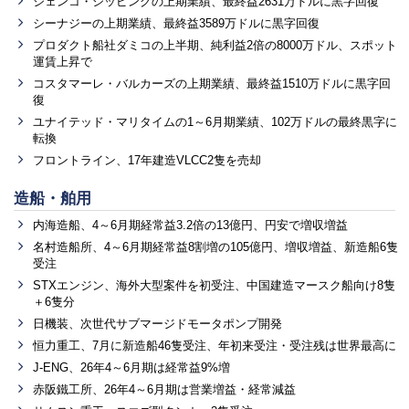
ジェンコ・シッピングの上期業績、最終益2631万ドルに黒字回復
シーナジーの上期業績、最終益3589万ドルに黒字回復
プロダクト船社ダミコの上半期、純利益2倍の8000万ドル、スポット
運賃上昇で
コスタマーレ・バルカーズの上期業績、最終益1510万ドルに黒字回
復
ユナイテッド・マリタイムの1～6月期業績、102万ドルの最終黒字に
転換
フロントライン、17年建造VLCC2隻を売却
造船・舶用
内海造船、4～6月期経常益3.2倍の13億円、円安で増収増益
名村造船所、4～6月期経常益8割増の105億円、増収増益、新造船6隻
受注
STXエンジン、海外大型案件を初受注、中国建造マースク船向け8隻
＋6隻分
日機装、次世代サブマージドモータポンプ開発
恒力重工、7月に新造船46隻受注、年初来受注・受注残は世界最高に
J-ENG、26年4～6月期は経常益9%増
赤阪鐵工所、26年4～6月期は営業増益・経常減益