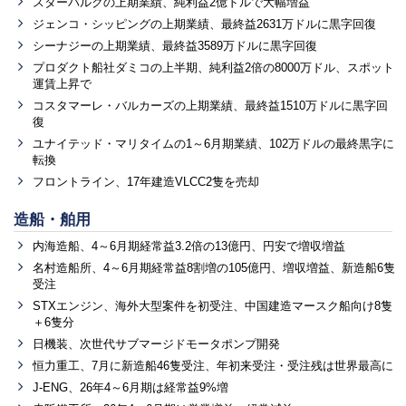
スターバルクの上期業績、純利益2億ドルで大幅増益
ジェンコ・シッピングの上期業績、最終益2631万ドルに黒字回復
シーナジーの上期業績、最終益3589万ドルに黒字回復
プロダクト船社ダミコの上半期、純利益2倍の8000万ドル、スポット
運賃上昇で
コスタマーレ・バルカーズの上期業績、最終益1510万ドルに黒字回
復
ユナイテッド・マリタイムの1～6月期業績、102万ドルの最終黒字に
転換
フロントライン、17年建造VLCC2隻を売却
造船・舶用
内海造船、4～6月期経常益3.2倍の13億円、円安で増収増益
名村造船所、4～6月期経常益8割増の105億円、増収増益、新造船6隻
受注
STXエンジン、海外大型案件を初受注、中国建造マースク船向け8隻
＋6隻分
日機装、次世代サブマージドモータポンプ開発
恒力重工、7月に新造船46隻受注、年初来受注・受注残は世界最高に
J-ENG、26年4～6月期は経常益9%増