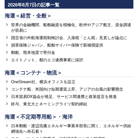
2026年8月7日の記事一覧
海運＜経営・全般＞
世界の金融機関、船舶融資を積極化、欧州やアジア船主、資金調達
が容易に
国交省の外航海運税制検討会、入港税「とん税」見直しが論点に
損害保険ジャパン、船舶サイバー保険で新補償提供
郵船、熊本地震で寄付金
エイトノット、都のエコ連携事業に採択
海運＜コンテナ・物流＞
OneStream社、横浜オフィスを設立
コンテナ船、米国向け短期運賃上昇、アジアの台風の影響懸念
日本貿易DX協会が発足、サービス間連携と政策提言を推進
鈴与、東北大とネーミングライツ契約締結
海運＜不定期専用船＞・海洋
日本郵船・渡辺浩庸エネルギー事業本部長に聞く、エネルギー供給
網強化へ布石着々