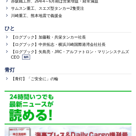
赤阪鐵工所、26年4～6月期は営業増益・経常減益
サムスン重工、スエズ型タンカー2隻受注
川崎重工、熊本地震で義援金
ひと
【ログブック】加藤毅・共栄タンカー社長
【ログブック】中井拓志・横浜川崎国際港湾会社社長
【ログブック】矢島亮・JRC・アルファトロン・マリンシステムズ
CEO
無料
青灯
【青灯】「ご安全に」の輪