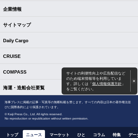
企業情報
サイトマップ
Daily Cargo
CRUISE
COMPASS
サイトの利便性向上や広告配信など
のため端末情報等を利用していま
す。詳しくは「
個人情報保護方針
」
海運・造船会社要覧
をご覧ください。
海事プレスに掲載の記事・写真等の無断転載を禁じます。すべての内容は日本の著作権法並
びに国際条約により保護されています。
© Kaiji Press Co., Ltd. All rights reserved.
No reproduction or republication without written permission.
トップ
ニュース
マーケット
ひと
コラム
特集
デー