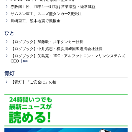
赤阪鐵工所、26年4～6月期は営業増益・経常減益
サムスン重工、スエズ型タンカー2隻受注
川崎重工、熊本地震で義援金
ひと
【ログブック】加藤毅・共栄タンカー社長
【ログブック】中井拓志・横浜川崎国際港湾会社社長
【ログブック】矢島亮・JRC・アルファトロン・マリンシステムズ
CEO
無料
青灯
【青灯】「ご安全に」の輪