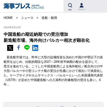
ログイン
検索
HOME
ニュース
造船・舶用
2025年8月12日
中国造船の期近納期での受注増加
新造船市場、海外向けバルカー相次ぎ顕在化
新造船市場では、昨年に大型の設備投資を決めた中国の中堅以下の造
船所をはじめ、比較的期近な2027～28年前半納期の船台を提示して、
受注を進めている。こうした中国造船所による海外船社／船主向けの中
大型バルカーや小型コンテナ船の受注が先週にかけて相次いで表面化し
た。ケープサイズやカムサマックス・バルカーといった米国通商代表部
（USTR）が定めた中国建造船への入港料の対象船型の受注も多い。4
年...