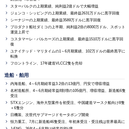
スターバルクの上期業績、純利益2億ドルで大幅増益
ジェンコ・シッピングの上期業績、最終益2631万ドルに黒字回復
シーナジーの上期業績、最終益3589万ドルに黒字回復
プロダクト船社ダミコの上半期、純利益2倍の8000万ドル、スポット
運賃上昇で
コスタマーレ・バルカーズの上期業績、最終益1510万ドルに黒字回
復
ユナイテッド・マリタイムの1～6月期業績、102万ドルの最終黒字に
転換
フロントライン、17年建造VLCC2隻を売却
造船・舶用
内海造船、4～6月期経常益3.2倍の13億円、円安で増収増益
名村造船所、4～6月期経常益8割増の105億円、増収増益、新造船6隻
受注
STXエンジン、海外大型案件を初受注、中国建造マースク船向け8隻
＋6隻分
日機装、次世代サブマージドモータポンプ開発
恒力重工、7月に新造船46隻受注、年初来受注・受注残は世界最高に
J-ENG、26年4～6月期は経常益9%増