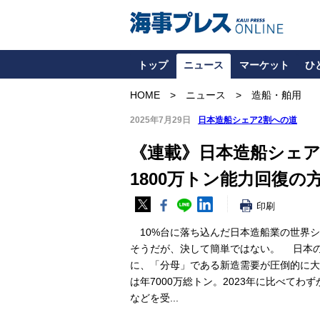
トップ
ニュース
マーケット
ひ
HOME
ニュース
造船・舶用
2025年7月29日
日本造船シェア2割への道
《連載》日本造船シェア
1800万トン能力回復の
印刷
10%台に落ち込んだ日本造船業の世界シ
そうだが、決して簡単ではない。 日本
に、「分母」である新造需要が圧倒的に大
は年7000万総トン。2023年に比べてわ
などを受...