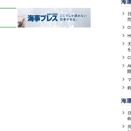
海
売
O
天
海