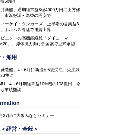
益5億円
玉井商船、通期経常益8億4000万円に上方修
正、市況好調・為替の円安で
ティーケイ・タンカーズ、上半期の営業益3
倍、ホルムズ混乱で運賃上昇
アビエントの高機能繊維「ダイニーマ
DM20」、浮体風力向け係留索で型式承認
船・舶用
三菱造船、4～6月に新造船5隻受注、受注残
23隻に
MU、4～6月期経常益10%増の108億円、今
期も業績堅調
ormation
8月27日に大阪みなとセミナー
運＜経営・全般＞