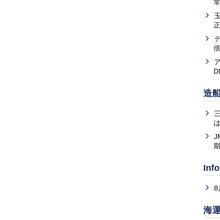
常
造
は
J
Inf
海