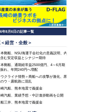
26年8月6日の記事一覧
運＜経営・全般＞
日本郵船、NSU海運子会社化の意義説明、内
航含む安定収益とシナジー期待
日本郵船、通期経常益2500億円、4～6月期
振れ、年間240円へ増配
＜ウクライナ情勢＞商船への攻撃が激化、黒
海のウ・露航路に混乱
川崎汽船、熊本地震で義援金
川崎汽船、業績予想・中計進捗動画を公開
商船三井、熊本地震で義援金