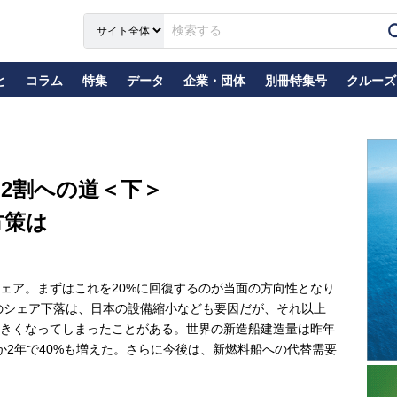
と
コラム
特集
データ
企業・団体
別冊特集号
クルーズ
2割への道＜下＞
方策は
ェア。まずはこれを20%に回復するのが当面の方向性となり
のシェア下落は、日本の設備縮小なども要因だが、それ以上
きくなってしまったことがある。世界の新造船建造量は昨年
ずか2年で40%も増えた。さらに今後は、新燃料船への代替需要