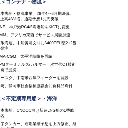
運＜コンテナ・物流＞
日本郵船・物流事業、26年4～6月期決算、
上高46%増、通期予想1兆円突破
NE、神戸港RC4/5寄港船をKICTに変更
HMM、アフリカ東西でサービス展開加速
敬海運、中船黄埔文冲に6400TEU型2+2隻
を発注
CMA-CGM、太平洋航路を再編
APMターミナルズ/カルマー、次世代CT技術
開発で提携
マースク、中南米西岸フィーダーを開設
鈴与、静岡市社会福祉協議会に食料品寄付
運＜不定期専用船＞・海洋
日本郵船、CNOOC向け新造LNG船の1番船
命名
共栄タンカー、通期業績予想を上方修正、経