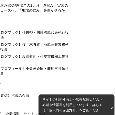
記者座談会/造船この1カ月、造船AI、実装の
フェーズへ、「現場の強み」を生かせるか
と
【ログブック】芥川裕・川崎汽船代表執行役
専務
【ログブック】佐々木将雄・商船三井常務執
行役員
【ログブック】渡部敏朗・住友重機械工業社
長
【プロフィール】小倉伸介氏・商船三井執行
役員
灯
【青灯】挑戦の余白
サイトの利便性向上や広告配信などのた
め端末情報等を利用しています。詳しく
は「
個人情報保護方針
」をご覧くださ
て
企業情報
サイトマップ