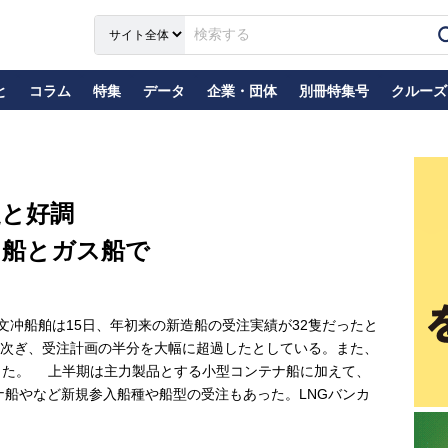
と
コラム
特集
データ
企業・団体
別冊特集号
クルーズ
隻と好調
ナ船とガス船で
文冲船舶は15日、年初来の新造船の受注実績が32隻だったと
次ぎ、受注計画の半分を大幅に超過したとしている。また、
った。 上半期は主力製品とする小型コンテナ船に加えて、
ンテナ船やなど新規参入船種や船型の受注もあった。LNGバンカ