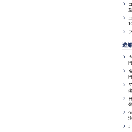
益
1
造
内
J