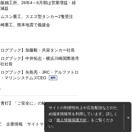
赤阪鐵工所、26年4～6月期は営業増益・経
常減益
サムスン重工、スエズ型タンカー2隻受注
川崎重工、熊本地震で義援金
と
【ログブック】加藤毅・共栄タンカー社長
【ログブック】中井拓志・横浜川崎国際港湾
会社社長
【ログブック】矢島亮・JRC・アルファトロ
ン・マリンシステムズCEO
無料
灯
【青灯】「ご安全に」の輪
サイトの利便性向上や広告配信などのた
め端末情報等を利用しています。詳しく
は「
個人情報保護方針
」をご覧くださ
て
企業情報
サイトマップ
い。