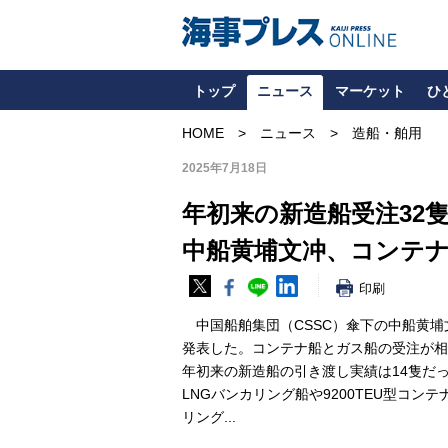
トップ
ニュース
マーケット
ひ
HOME
ニュース
造船・舶用
2025年7月18日
年初来の新造船受注32
中船黄埔文冲、コンテ
印刷
中国船舶集団（CSSC）傘下の中船黄埔
発表した。コンテナ船とガス船の受注が相
年初来の新造船の引き渡し実績は14隻だ
LNGバンカリング船や9200TEU型コ
リング...