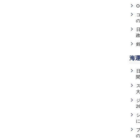
O
海
2
の