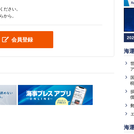
ください。
らから。
20
会員登録
海
海