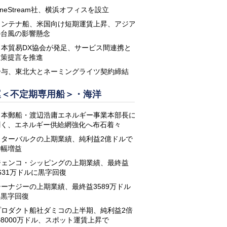
neStream社、横浜オフィスを設立
コンテナ船、米国向け短期運賃上昇、アジア
の台風の影響懸念
日本貿易DX協会が発足、サービス間連携と
政策提言を推進
鈴与、東北大とネーミングライツ契約締結
運＜不定期専用船＞・海洋
日本郵船・渡辺浩庸エネルギー事業本部長に
聞く、エネルギー供給網強化へ布石着々
スターバルクの上期業績、純利益2億ドルで
大幅増益
ジェンコ・シッピングの上期業績、最終益
631万ドルに黒字回復
シーナジーの上期業績、最終益3589万ドル
に黒字回復
プロダクト船社ダミコの上半期、純利益2倍
8000万ドル、スポット運賃上昇で