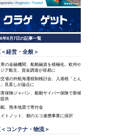
26年8月7日の記事一覧
運＜経営・全般＞
世界の金融機関、船舶融資を積極化、欧州や
アジア船主、資金調達が容易に
国交省の外航海運税制検討会、入港税「とん
税」見直しが論点に
損害保険ジャパン、船舶サイバー保険で新補
償提供
郵船、熊本地震で寄付金
エイトノット、都のエコ連携事業に採択
運＜コンテナ・物流＞