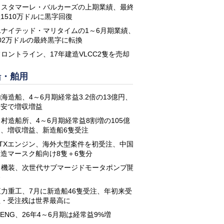
コスタマーレ・バルカーズの上期業績、最終
1510万ドルに黒字回復
ユナイテッド・マリタイムの1～6月期業績、
02万ドルの最終黒字に転換
フロントライン、17年建造VLCC2隻を売却
船・舶用
海造船、4～6月期経常益3.2倍の13億円、
円安で増収増益
名村造船所、4～6月期経常益8割増の105億
円、増収増益、新造船6隻受注
STXエンジン、海外大型案件を初受注、中国
建造マースク船向け8隻＋6隻分
日機装、次世代サブマージドモータポンプ開
発
恒力重工、7月に新造船46隻受注、年初来受
注・受注残は世界最高に
-ENG、26年4～6月期は経常益9%増